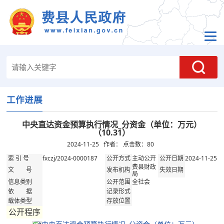
工作进展
中央直达资金预算执行情况_分资金（单位：万元）
（10.31）
2024-11-25 作者： 点击数：
80
fxczj/2024-0000187
主动公开
2024-11-25
索 引 号
公开方式
公开日期
费县财政
文 号
发布机构
失效日期
局
全社会
信息类别
公开范围
依 据
记录形式
载体类型
存放位置
公开程序