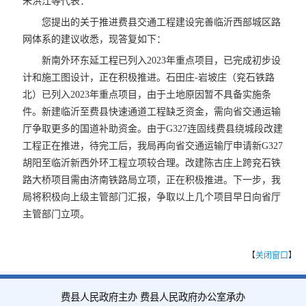
朱洪江等代表：
您提出的关于推进费县交通工程建设完善临沂西部城区路
网体系的建议收悉，现答复如下：
新南外环东延工程已列入2023年重点项目，已完成初步设
计和施工图设计，正在积极推进。石田庄-岩坡庄（兖石铁路
北）已列入2023年重点项目，由于土地原因暂不具备实施条
件。新建临沂至费县快速通道工程缺乏资金，需向省交通运输
厅争取更多的国道补助资金。由于G327连固线费县绕城段改建
工程正在推进，待完工后，我局再向省交通运输厅申请新G327
胡阳至临沂新西外环工程立项较合理。改建陈古庄上跨兖石铁
路大桥项目需由济南铁路局立项，正在积极推进。下一步，我
局将积极向上级主管部门汇报，争取以上几个项目早日向
省厅
主管部门立项。
【
关闭窗口
】
费县人民政府主办 费县人民政府办公室承办