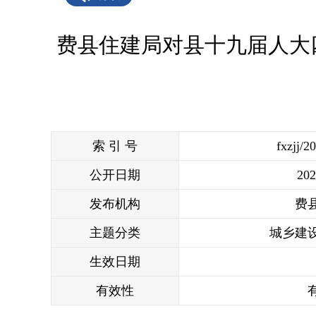
费县住建局对县十九届人大
索 引 号
fxzjj/2
公开日期
202
发布机构
费
主题分类
城乡建
生效日期
有效性