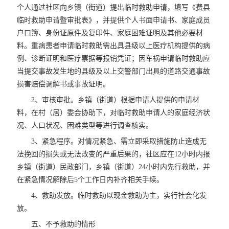
个人通过社区向乡镇（街道）提出临时救助申请，填写《费县
临时救助申请暨审批表》，并提供个人书面申请书、家庭成员
户口簿、身份证原件及复印件、家庭困难证明及其他必要材
料。重病患者申请临时救助需出具县级以上医疗机构提供的病
例、诊断证明和医疗票据等报销凭证；因车祸申请临时救助应
当提交事故发生地的县级及以上交警部门出具的道路交通事故
损害赔偿调解书或事故证明。
2、审核审批。乡镇（街道）根据申请人提供的申请材
料，在村（居）委会协助下，对临时救助申请人的家庭经济状
况、人口状况、困难类型等进行调查核实。
3、紧急程序。对情况紧急、需立即采取措施防止造成无
法挽回的损失或无法改变的严重后果的，社区应在12小时内报
乡镇（街道）民政部门，乡镇（街道）24小时内先行救助，并
在紧急情况解除后5个工作日内补齐相关手续。
4、救助发放。临时救助以现金救助为主，实行社会化发
放。
五、不予救助的情形