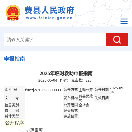
申报指南
2025年临时救助申报指南
2025-05-04 作者： 点击数：
825
2025-05-
fxmzj2/2025-0000033
主动公开
索 引 号
公开方式
公开日期
04
费县民政
文 号
发布机构
失效日期
局
全社会
信息类别
公开范围
依 据
记录形式
载体类型
存放位置
公开程序
一、办理事项