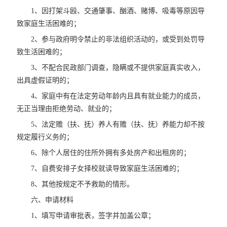
1、因打架斗殴、交通肇事、酗酒、赌博、吸毒等原因导
致家庭生活困难的；
2、参与政府明令禁止的非法组织活动的，或受到处罚导
致生活困难的；
3、不配合民政部门调查，隐瞒或不提供家庭真实收入，
出具虚假证明的；
4、家庭中有在法定劳动年龄内且具有就业能力的成员，
无正当理由拒绝劳动、就业的；
5、法定赡（扶、抚）养人有赡（扶、抚）养能力却不按
规定履行义务的；
6、除个人居住的住所外拥有多处房产和出租房的；
7、自费安排子女择校就读导致家庭生活困难的；
8、其他按规定不予救助的情形。
六、申请材料
1、填写申请审批表，签字并加盖公章；