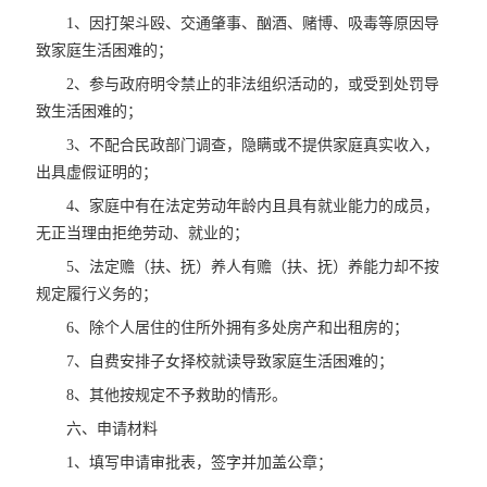
1、因打架斗殴、交通肇事、酗酒、赌博、吸毒等原因导
致家庭生活困难的；
2、参与政府明令禁止的非法组织活动的，或受到处罚导
致生活困难的；
3、不配合民政部门调查，隐瞒或不提供家庭真实收入，
出具虚假证明的；
4、家庭中有在法定劳动年龄内且具有就业能力的成员，
无正当理由拒绝劳动、就业的；
5、法定赡（扶、抚）养人有赡（扶、抚）养能力却不按
规定履行义务的；
6、除个人居住的住所外拥有多处房产和出租房的；
7、自费安排子女择校就读导致家庭生活困难的；
8、其他按规定不予救助的情形。
六、申请材料
1、填写申请审批表，签字并加盖公章；