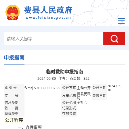
申报指南
临时救助申报指南
2024-05-30 作者： 点击数：
322
2024-05-
fxmzj2/2022-0000238
主动公开
索 引 号
公开方式
公开日期
30
费县民政
文 号
发布机构
失效日期
局
全社会
信息类别
公开范围
依 据
记录形式
载体类型
存放位置
公开程序
一、办理事项