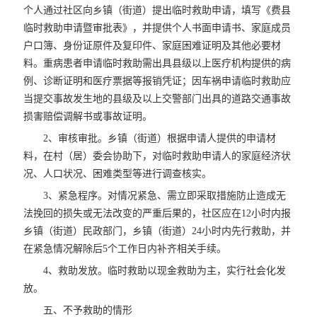
个人通过社区向乡镇（街道）提出临时救助申请，填写《费县
临时救助申请暨审批表》，并提供个人书面申请书、家庭成员
户口簿、身份证原件及复印件、家庭困难证明及其他必要材
料。重病患者申请临时救助需出具县级以上医疗机构提供的病
例、诊断证明和医疗票据等报销凭证；因车祸申请临时救助应
当提交事故发生地的县级及以上交警部门出具的道路交通事故
损害赔偿调解书或事故证明。
2、审核审批。乡镇（街道）根据申请人提供的申请材
料，在村（居）委会协助下，对临时救助申请人的家庭经济状
况、人口状况、困难类型等进行调查核实。
3、紧急程序。对情况紧急、需立即采取措施防止造成无
法挽回的损失或无法改变的严重后果的，社区应在12小时内报
乡镇（街道）民政部门，乡镇（街道）24小时内先行救助，并
在紧急情况解除后5个工作日内补齐相关手续。
4、救助发放。临时救助以现金救助为主，实行社会化发
放。
五、不予救助的情形