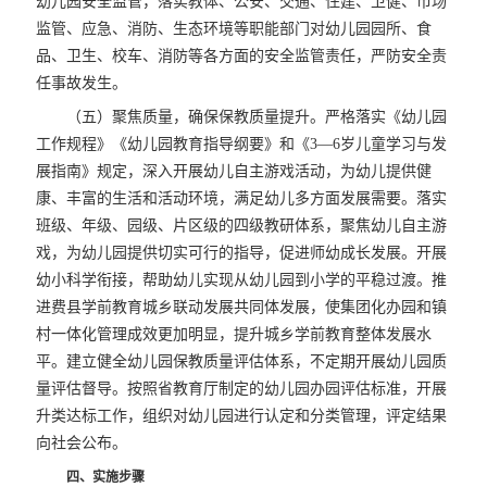
幼儿园安全监管，落实教体、公安、交通、住建、卫健、市场
监管、应急、消防、生态环境等职能部门对幼儿园园所、食
品、卫生、校车、消防等各方面的安全监管责任，严防安全责
任事故发生。
（五）聚焦质量，确保保教质量提升。严格落实《幼儿园
工作规程》《幼儿园教育指导纲要》和《3—6岁儿童学习与发
展指南》规定，深入开展幼儿自主游戏活动，为幼儿提供健
康、丰富的生活和活动环境，满足幼儿多方面发展需要。落实
班级、年级、园级、片区级的四级教研体系，聚焦幼儿自主游
戏，为幼儿园提供切实可行的指导，促进师幼成长发展。开展
幼小科学衔接，帮助幼儿实现从幼儿园到小学的平稳过渡。推
进费县学前教育城乡联动发展共同体发展，使集团化办园和镇
村一体化管理成效更加明显，提升城乡学前教育整体发展水
平。建立健全幼儿园保教质量评估体系，不定期开展幼儿园质
量评估督导。按照省教育厅制定的幼儿园办园评估标准，开展
升类达标工作，组织对幼儿园进行认定和分类管理，评定结果
向社会公布。
四、实施步骤