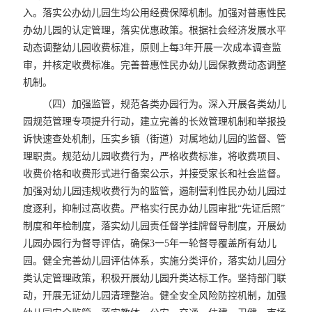
入。落实公办幼儿园生均公用经费保障机制。加强对普惠性民
办幼儿园的认定管理，落实优惠政策。根据社会经济发展水平
动态调整幼儿园收费标准，原则上每3年开展一次成本调查监
审，并核定收费标准。完善普惠性民办幼儿园保教费动态调整
机制。
（四）加强监管，规范各类办园行为。深入开展各类幼儿
园规范管理专项提升行动，建立完善的长效管理机制和举报投
诉快速查处机制，压实乡镇（街道）对属地幼儿园的监督、管
理职责。规范幼儿园收费行为，严格收费标准，将收费项目、
收费价格和收费形式进行备案公示，并接受家长和社会监督。
加强对幼儿园违规收费行为的监管，遏制营利性民办幼儿园过
度逐利，抑制过高收费。严格实行民办幼儿园审批“先证后照”
制度和年检制度，落实幼儿园责任督学挂牌督导制度，开展幼
儿园办园行为督导评估，确保3一5年一轮督导覆盖所有幼儿
园。健全完善幼儿园评估体系，实施分类评价，落实幼儿园分
类认定管理政策，积极开展幼儿园升类达标工作。坚持部门联
动，开展无证幼儿园清理整治。健全安全风险防控机制，加强