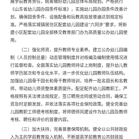
展学前教育责任，统筹做好幼儿园总体布局规划。严格执行
《山东省幼儿园办园条件标准》，实施幼儿园办园条件改善计
划，确保园舍条件、设施配备和玩教具投放普遍达到规定标
准。严格落实城镇居住区配套幼儿园建设“六同步”要求，将新
建小区配套幼儿园全部移交教育部门办为高质量公办幼儿园使
用。
（二）强化师资，提升教师专业素养。建立公办幼儿园编
制（人员控制总量）动态管理制度并对核编及编制使用情况进
行监督检查。全面落实幼儿园教师持证上岗制度，提升幼儿教
师学历层次和专业化水平，进一步优化幼儿园教师队伍结构。
加强幼儿园骨干园长和骨干教师培训，培养一批名园长和名教
师，带动幼儿师资整体素质提升。配足配齐幼儿园教职工，严
格按照有关法律法规规定，签订聘用合同或劳动合同，确保工
资及时足额发放，并依法落实各项社会保险政策。健全完善幼
儿园教职工师德考核制度，将师德师风建设作为幼儿园及教师
考核、聘任和评价的首要内容。
（三）加大扶持，完善普惠保障机制。健全以公共财政投
入为主的学前教育投入机制，不断提高学前教育公共财政投