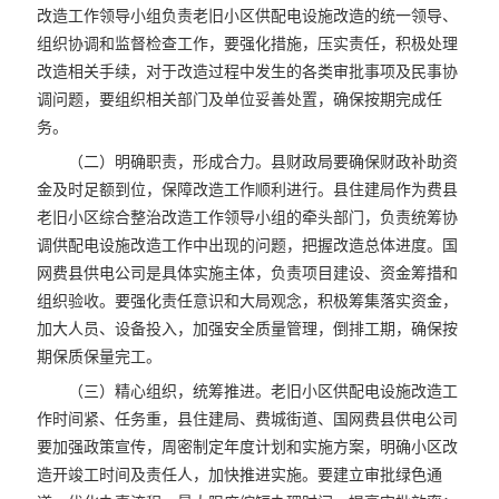
改造工作领导小组负责老旧小区供配电设施改造的统一领导、
组织协调和监督检查工作，要强化措施，压实责任，积极处理
改造相关手续，对于改造过程中发生的各类审批事项及民事协
调问题，要组织相关部门及单位妥善处置，确保按期完成任
务。
（二）明确职责，形成合力。县财政局要确保财政补助资
金及时足额到位，保障改造工作顺利进行。县住建局作为费县
老旧小区综合整治改造工作领导小组的牵头部门，负责统筹协
调供配电设施改造工作中出现的问题，把握改造总体进度。国
网费县供电公司是具体实施主体，负责项目建设、资金筹措和
组织验收。要强化责任意识和大局观念，积极筹集落实资金，
加大人员、设备投入，加强安全质量管理，倒排工期，确保按
期保质保量完工。
（三）精心组织，统筹推进。老旧小区供配电设施改造工
作时间紧、任务重，县住建局、费城街道、国网费县供电公司
要加强政策宣传，周密制定年度计划和实施方案，明确小区改
造开竣工时间及责任人，加快推进实施。要建立审批绿色通