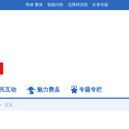
简体
繁体
智能问答
无障碍浏览
长者专版
民互动
魅力费县
专题专栏
->
正文