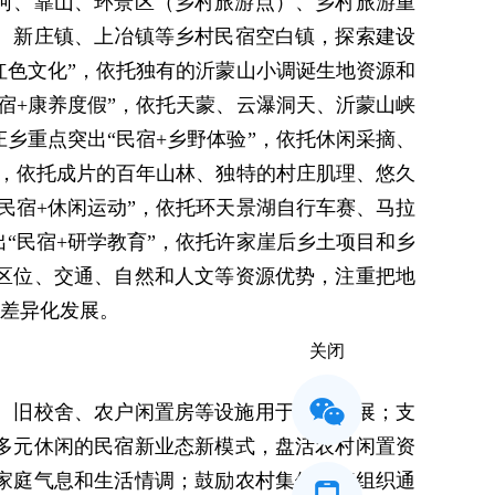
河、靠山、环景区（乡村旅游点）、乡村旅游重
、新庄镇、上冶镇等乡村民宿空白镇，探索建设
红色文化”，依托独有的沂蒙山小调诞生地资源和
宿+康养度假”，依托天蒙、云瀑洞天、沂蒙山峡
乡重点突出“民宿+乡野体验”，依托休闲采摘、
”，依托成片的百年山林、独特的村庄肌理、悠久
民宿+休闲运动”，依托环天景湖自行车赛、马拉
“民宿+研学教育”，依托许家崖后乡土项目和乡
区位、交通、自然和人文等资源优势，注重把地
宿差异化发展。
关闭
、旧校舍、农户闲置房等设施用于民宿发展；支
多元休闲的民宿新业态新模式，盘活农村闲置资
家庭气息和生活情调；鼓励农村集体经济组织通