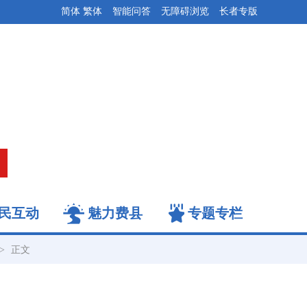
简体
繁体
智能问答
无障碍浏览
长者专版
民互动
魅力费县
专题专栏
->
正文