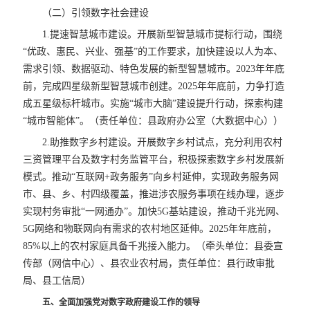
（二）引领数字社会建设
1.提速智慧城市建设。开展新型智慧城市提标行动，围绕
“优政、惠民、兴业、强基”的工作要求，加快建设以人为本、
需求引领、数据驱动、特色发展的新型智慧城市。2023年年底
前，完成四星级新型智慧城市创建。2025年年底前，力争打造
成五星级标杆城市。实施“城市大脑”建设提升行动，探索构建
“城市智能体”。（责任单位：县政府办公室（大数据中心））
2.助推数字乡村建设。开展数字乡村试点，充分利用农村
三资管理平台及数字村务监管平台，积极探索数字乡村发展新
模式。推动“互联网+政务服务”向乡村延伸，实现政务服务网
市、县、乡、村四级覆盖，推进涉农服务事项在线办理，逐步
实现村务审批“一网通办”。加快5G基站建设，推动千兆光网、
5G网络和物联网向有需求的农村地区延伸。2025年年底前，
85%以上的农村家庭具备千兆接入能力。（牵头单位：县委宣
传部（网信中心）、县农业农村局，责任单位：县行政审批
局、县工信局）
五、全面加强党对数字政府建设工作的领导