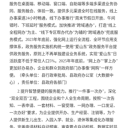
服务在桌面端、移动端、窗口端、自助端等多端多渠道业务协
同、服务融合、体验一致。提供多元渠道全时在线服务，线上
办事渠道24小时畅通，线下办事推行“周末节假日开放、午间
错时、下班延时”服务模式。加快推进“跨域通办”，打造“线上
全程网办”为主、“线下专区帮办代办”为辅的“跨域通办”兜底服
务模式。2023年年底前，强化网上运行全流程、全环节应用支
撑体系，政务服务实施机构统一使用“爱山东”政务服务平台提
供政务服务，原则上不再单独建设业务系统，实现“爱山东”日
活跃度不低于常住人口
5%。2025年年底前，“网上办”“掌上办”
更加好办易办，企业和群众到政府部门办事像“网购”一样方
便。（牵头单位：县行政审批局、县政府办公室（大数据中
心），责任单位：县政府各部门）
2.提升智慧便捷的服务能力。推行“一件事一次办”，深化
“双全双百”工程，围绕企业和个人全生命周期，按照“一次告
知、一表申请、一套材料、一窗受理、一网办理、一口发证、
一次办好”要求，为企业提供开办、生产经营、注销等，为个
人提供新生儿出生、入园入学、就业、退休等集成化办理服
务。完善申请材料自动预审、审查要点自动校核、数据实时共