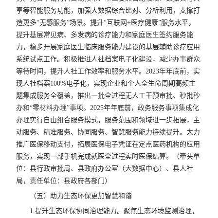
享等智能服务功能，加强大数据综合比对、分析利用，支撑打
造更多“无感服务”场景。提升“互联网+医疗健康”服务水平，
提升基层常见病、多发病的诊疗能力和家庭医生签约服务能
力，稳步开展家庭医生临床服务能力建设的基层辅助诊疗应用
系统试点工作。积极推进人社档案电子化建设，减少办事群众
等待时间，提升人社工作效率和服务水平。2023年年底前，实
现人社档案100%电子化，实现企业和个人全生命周期高频主
题集成服务全覆盖，推出一批全过程无人工干预审批、秒批秒
办和“零材料办理”事项。2025年年底前，政务服务事项集成化
办理实行自由组合服务模式，服务范围和领域进一步拓展，主
动服务、精准服务、协同服务、智慧服务能力持续提升。大力
推广医保移动支付，拓展医保电子凭证在定点医药机构的应用
服务，实现一部手机完成就医全过程实时医保结算。（牵头单
位：县行政审批局、县政府办公室（大数据中心）、县人社
局，责任单位：县政府各部门）
（五）助力生态环保更加智慧和谐
1.提升生态环保协同治理能力。聚焦生态环境监测治理，