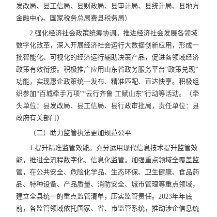
发改局、县工信局、县财政局、县审计局、县统计局、县地方
金融中心、国家税务总局费县税务局）
2.强化经济社会政策统筹协调。推进经济社会发展各领域
数字化改革，深入开展经济社会运行大数据创新应用，形成一
批智能化、可视化的经济运行辅助决策产品，促进各领域经济
政策有效衔接。积极推广应用山东省政务服务平台“政策兑现”
功能，实现惠企政策统一发布、精准匹配、直达快享。积极组
织参加“百城牵手万项”“云行齐鲁 工赋山东”行动等活动。（牵
头单位：县发改局、县工信局、县行政审批局，责任单位：县
政府有关部门）
（二）助力监管执法更加规范公平
1.提升精准监管效能。充分运用现代信息技术提升监管效
能，推进全流程数字化、信息化监管。加强重点领域全覆盖监
管，在公共安全、危险化学品、生态环保、卫生健康、食品药
品、特种设备、产品质量、消防安全、城市管理等重点领域，
建立全县统一的重点监管清单，压实监管责任。2023年年底
前，各监管领域依托国家、省、市监管系统，推动涉企信息统