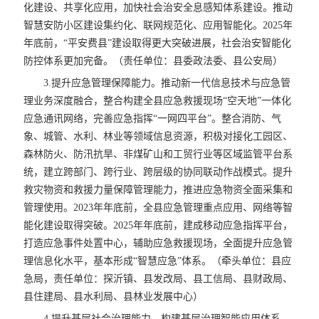
化建设、共享化应用，加快社会治安全息感知体系建设。推动
智慧安防小区建设集约化、联网规范化、应用智能化。2025年
年底前，“平安费县”建设取得更大突破进展，社会治安智能化
防控体系更加完备。（责任单位：县委政法委、县公安局）
3.提升应急管理保障能力。推动新一代信息技术与应急管
理业务深度融合，整合构建全县应急救援现场“空天地”一体化
应急通讯网络，完善应急指挥“一网四平台”。整合消防、气
象、城管、水利、林业等领域信息资源，积极对接化工园区、
森林防火、防汛抗旱、非煤矿山和工贸行业等区域监管平台系
统，建立跨部门、跨行业、跨层级的协同联动作战模式。提升
救灾物资和救援力量保障管理能力，推进应急物资全面采集和
管理使用。2023年年底前，全县应急管理重点应用、网络等智
能化建设取得突破。2025年年底前，建成移动应急指挥平台，
打造应急事件处置中心，辅助应急救援现场，全面提升应急管
理信息化水平，基本形成“智慧应急”体系。（牵头单位：县应
急局，责任单位：探沂镇、县发改局、县工信局、县财政局、
县住建局、县水利局、县林业发展中心）
4.提升基层社会治理能力。构建基层治理智能应用体系，