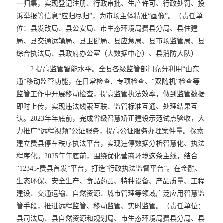
一归集，实现登记注册、行政审批、生产许可、行政处罚、投
诉举报等信息“应归尽归”，为市场主体精准“画像”。（责任单
位：县发改局、县公安局、市生态环境局费县分局、县住建
局、县交通运输局、县卫健局、县应急局、县市场监管局、县
综合执法局、县政府办公室（大数据中心）、县消防大队）
2.提高监管智能水平。全县各级监管部门充分利用“山东
通”移动监管功能，在日常检查、专项检查、“双随机”检查等
监管工作中开展移动检查，提高监管执法效率，做到监管数据
即时上传，实现违法线索互联、监管标准互通、处理结果互
认。2023年年底前，完成省级智慧矫正建设示范试点验收，大
力推广“远程视频”公证服务，提高公证服务办理案件量。探索
建立费县停车秩序执法平台，实现违停数据分析智慧化、执法
程序化。2025年年底前，围绕优化营商环境这条主线，结合
“12345•费县首发”平台，打造“行政执法监督平台”。在金融、
生态环保、安全生产、食品药品、特种设备、产品质量、工程
建设、交通运输、自然资源、城市管理等领域广泛应用智慧监
管手段，推进远程监管、移动监管、实时监管。（责任单位：
县司法局、县自然资源和规划局、市生态环境局费县分局、县