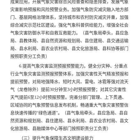
成果应用，开展气象灾害综合风险普查和隐患排查，发展气象
灾害影响预报和风险预警业务。加强气象防灾减灾融入地方部
门、基层网格治理体系，坚持城市和农村防灾减灾并重，加强
综合减灾示范社区建设。强化气象科普供给能力，增强全社会
气象灾害防御水平和自救互救能力。（县气象局牵头，县应急
局、县教体局、县自然资源和规划局、县住建局、县交通运输
局、县水利局、县农业农村局、县文化旅游局、县科协等部门
按照职责分工负责）
6.提高气象灾害监测预报预警能力。健全分灾种、分重点
行业气象灾害监测预报预警体系，加强灾害性天气精准预报和
提前预警，对局地强降水、短时大风、雷电、冰雹等强对流天
气（龙卷除外）提前30分钟至3小时预报预警；对其它灾害性
天气提前6至12小时预报预警。完善分部门管理、上下贯通、
区域协同的气象预警信息发布机制，畅通重大气象灾害预警信
息快速传播的“绿色通道”。（县气象局牵头，县应急局、县自
然资源和规划局、县住建局、县水利局、县农业农村局、县文
化旅游局、县融媒体中心等部门按照职责分工负责）
（三）提升气象保障生态文明建设能力