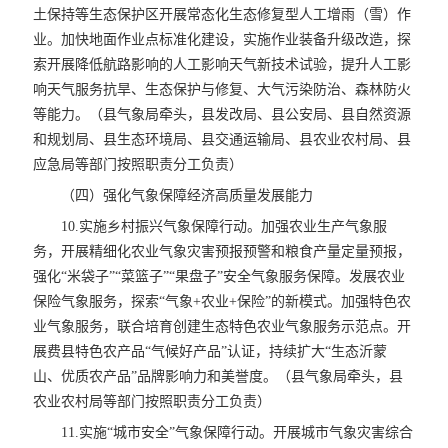
土保持等生态保护区开展常态化生态修复型人工增雨（雪）作
业。加快地面作业点标准化建设，实施作业装备升级改造，探
索开展降低航路影响的人工影响天气新技术试验，提升人工影
响天气服务抗旱、生态保护与修复、大气污染防治、森林防火
等能力。（县气象局牵头，县发改局、县公安局、县自然资源
和规划局、县生态环境局、县交通运输局、县农业农村局、县
应急局等部门按照职责分工负责）
（四）强化气象保障经济高质量发展能力
10.实施乡村振兴气象保障行动。加强农业生产气象服
务，开展精细化农业气象灾害预报预警和粮食产量定量预报，
强化“米袋子”“菜篮子”“果盘子”安全气象服务保障。发展农业
保险气象服务，探索“气象+农业+保险”的新模式。加强特色农
业气象服务，联合培育创建生态特色农业气象服务示范点。开
展费县特色农产品“气候好产品”认证，持续扩大“生态沂蒙
山、优质农产品”品牌影响力和美誉度。（县气象局牵头，县
农业农村局等部门按照职责分工负责）
11.实施“城市安全”气象保障行动。开展城市气象灾害综合