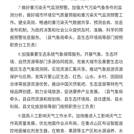
7.做好重污染天气监测预警。加强大气污染气象条件的监
测分析，做好城市环境空气质量预报和重污染天气监测预警工
作。健全高效、畅通的重污染天气数据共享、预测会商、信息
发布机制，为政府决策和社会公众提供及时、准确、科学的预
报预警信息服务。（县气象局牵头，县生态环境局等部门按照
职责分工负责）
8.加强重要生态系统气象保障服务。开展气象、生态环
境、自然资源等部门多源协同观测，完善大城市及重要生态功
能区生态气象观测网，实现资源汇集共享。推动气象旅游资源
保护与应用，发挥沂蒙山区生态、红色、山水、乡村、田园综
合体等旅游资源优势，推动中国天然氧吧、生态宜居等特色气
候品牌创建，助力全域旅游，促进康养产业发展。（县气象局
牵头，县自然资源和规划局、县生态环境局、县住建局、县水
利局、县文化旅游局等部门按照职责分工负责）
9.提高人工影响天气工作水平。加快推进人工影响天气工
作高质量发展，优化地面作业点布局，在重点山区布设智能遥
控地面催化剂发生器，在粮食、果蔬等主产区和水源涵养、水