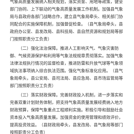
气象高质量发展纳入相关规划，落实资金、用地等政策，健全
部门协同、上下联动的气象高质量发展工作机制。加强县气象
局与县政府各部门战略合作，建立县气象局牵头、相关部门协
同配合的实施保障机制，加强督促检查。（县气象局牵头，县
政府办公室、县发改局、县科技局、县自然资源和规划局等部
门按照职责分工负责）
（二）强化法治保障。推进人工影响天气、气象灾害防
御、气候资源保护和利用等气象法规规章贯彻落实。加强气象
法律法规执行情况的监督检查，推进防雷和升放气球等气象领
域执法事项纳入综合执法范围。强化气象标准化应用。（县气
象局牵头，县公安局、县司法局、县应急局、县市场监管局等
部门按照职责分工负责）
（三）落实财政保障。完善财政投入机制，进一步落实和
完善双重计划财务体制，把支持气象高质量发展经费纳入地方
财政预算，保障气象重点工程顺利实施。积极引导和鼓励社会
资本投入气象高质量发展。加强资金的使用管理和绩效评价，
提高投资效益。（县财政局牵头，县发改局、县气象局等部门
按照职责分工负责）