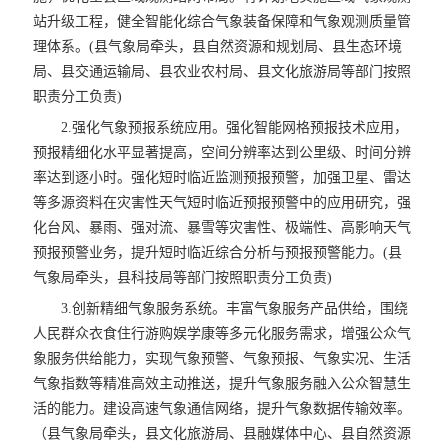
站升级工程，健全智能化综合气象装备保障和气象观测质量管
理体系。(县气象局牵头，县自然资源和规划局、县生态环境
局、县交通运输局、县农业农村局、县文化旅游局等部门按照
职责分工负责)
2.强化气象预报系统应用。强化智能网格预报技术应用，
预报精细化水平显著提高，空间分辨率达到公里级、时间分辨
率达到逐小时。强化短时临近监测预报预警，加强卫星、雷达
等多源资料在灾害性天气短时临近预报预警中的应用研究，强
化台风、暴雨、强对流、暴雪等灾害性、极端性、高影响天气
预报预警业务，提升短时临近综合分析与预报预警能力。(县
气象局牵头，县科技局等部门按照职责分工负责)
3.创新精细气象服务系统。丰富气象服务产品供给，围绕
人民群众衣食住行游购娱学康等多元化服务需求，增强公众气
象服务供给能力，实现气象预警、气象预报、气象实况、生活
气象指数等精准高效主动推送，提升气象服务融入公众智慧生
活的能力。建设高速气象通信网络，提升气象数据传输效率。
（县气象局牵头，县文化旅游局、县融媒体中心、县自然资源