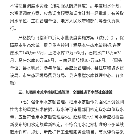
不得擅自调度水资源（汛期服从防洪调度）。年度用水计划、
水资源调度方案、应急调度预案和调度计划一经批准，有关取
用水单位、工程管理单位、地方人民政府和部门等要认真执
行。
严格执行《临沂市沂河水量调度实施方案（试行）》，保
障基本生态水量。费县重点控制工程基本生态水量指标:许家
崖水库140万m3/月，上冶水库13万m3/月，石岚水库13万m3/
月，马庄水库10万m3/月，三南尹橡胶坝187万m3/月。（牵头
单位：县水利局；参与单位：县应急管理局、县住房和城乡建
设局、市生态环境局费县分局、县许家崖水库管理中心、各乡
镇）
三、加强用水效率控制红线管理，全面推进节水型社会建设
（七）强化用水定额管理。把用水定额作为强化水资源刚
性约束的重要技术依据，取水许可审批部门核定取水单位取水
量，应当符合用水定额管理要求。延续取水许可水量应根据最
新发布的用水定额重新核定，不符合用水定额标准的不予延续
取水许可。规划、新改扩建工业和服务业项目，节水评价要采