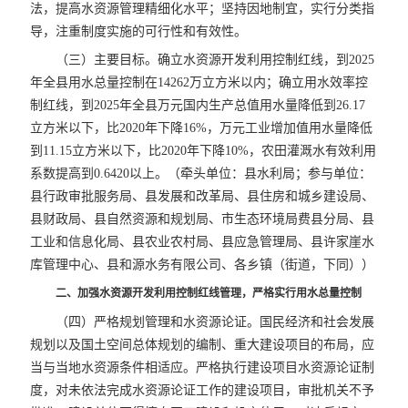
法，提高水资源管理精细化水平；坚持因地制宜，实行分类指
导，注重制度实施的可行性和有效性。
（三）主要目标。确立水资源开发利用控制红线，到2025
年全县用水总量控制在14262万立方米以内；确立用水效率控
制红线，到2025年全县万元国内生产总值用水量降低到26.17
立方米以下，比2020年下降16%，万元工业增加值用水量降低
到11.15立方米以下，比2020年下降10%，农田灌溉水有效利用
系数提高到0.6420以上。（牵头单位：县水利局；参与单位：
县行政审批服务局、县发展和改革局、县住房和城乡建设局、
县财政局、县自然资源和规划局、市生态环境局费县分局、县
工业和信息化局、县农业农村局、县应急管理局、县许家崖水
库管理中心、县和源水务有限公司、各乡镇（街道，下同））
二、加强水资源开发利用控制红线管理，严格实行用水总量控制
（四）严格规划管理和水资源论证。国民经济和社会发展
规划以及国土空间总体规划的编制、重大建设项目的布局，应
当与当地水资源条件相适应。严格执行建设项目水资源论证制
度，对未依法完成水资源论证工作的建设项目，审批机关不予