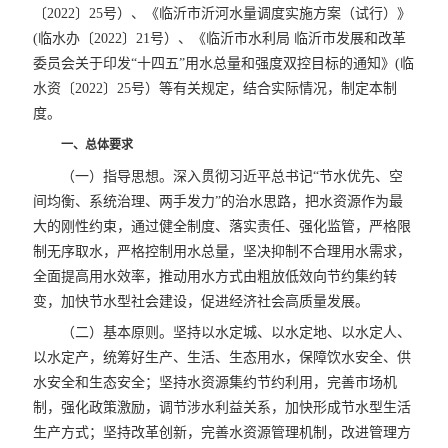
〔2022〕25号）、《临沂市沂河水量调度实施方案（试行）》
(临水办〔2022〕21号）、《临沂市水利局 临沂市发展和改革
委员会关于印发“十四五”用水总量和强度双控目标的通知》(临
水资〔2022〕25号）等有关规定，结合实际情况，制定本制
度。
一、总体要求
（一）指导思想。深入贯彻习近平总书记“节水优先、空
间均衡、系统治理、两手发力”的治水思路，把水资源作为最
大的刚性约束，通过健全制度、落实责任、强化监管，严格限
制无序取水，严格控制用水总量，坚决抑制不合理用水需求，
全面提高用水效率，推动用水方式由粗放低效向节约集约转
变，加快节水型社会建设，促进经济社会高质量发展。
（二）基本原则。坚持以水定城、以水定地、以水定人、
以水定产，统筹好生产、生活、生态用水，保障饮水安全、供
水安全和生态安全；坚持水资源集约节约利用，完善市场机
制，强化政策激励，调节涉水利益关系，加快形成节水型生活
生产方式；坚持改革创新，完善水资源管理机制，改进管理方