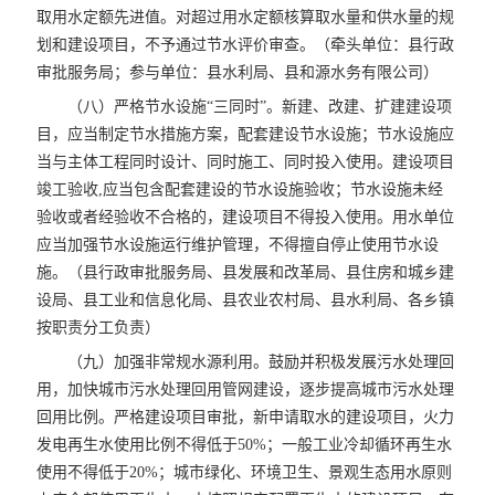
取用水定额先进值。对超过用水定额核算取水量和供水量的规
划和建设项目，不予通过节水评价审查。（牵头单位：县行政
审批服务局；参与单位：县水利局、县和源水务有限公司）
（八）严格节水设施“三同时”。新建、改建、扩建建设项
目，应当制定节水措施方案，配套建设节水设施；节水设施应
当与主体工程同时设计、同时施工、同时投入使用。建设项目
竣工验收,应当包含配套建设的节水设施验收；节水设施未经
验收或者经验收不合格的，建设项目不得投入使用。用水单位
应当加强节水设施运行维护管理，不得擅自停止使用节水设
施。（县行政审批服务局、县发展和改革局、县住房和城乡建
设局、县工业和信息化局、县农业农村局、县水利局、各乡镇
按职责分工负责）
（九）加强非常规水源利用。鼓励并积极发展污水处理回
用，加快城市污水处理回用管网建设，逐步提高城市污水处理
回用比例。严格建设项目审批，新申请取水的建设项目，火力
发电再生水使用比例不得低于50%；一般工业冷却循环再生水
使用不得低于20%；城市绿化、环境卫生、景观生态用水原则