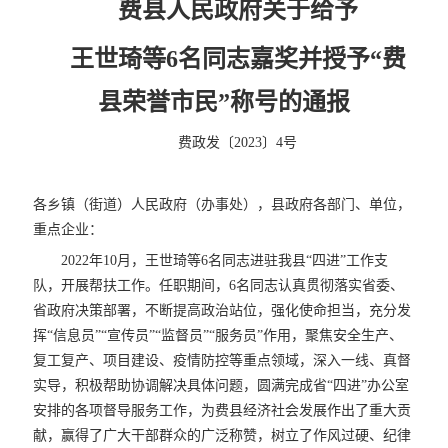
费县人民政府关于给予
王世琦等6名同志嘉奖并授予“费
县荣誉市民”称号的通报
费政发〔2023〕4号
各乡镇（街道）人民政府（办事处），县政府各部门、单位，
重点企业：
2022年10月，王世琦等6名同志进驻我县“四进”工作支
队，开展帮扶工作。任职期间，6名同志认真贯彻落实省委、
省政府决策部署，不断提高政治站位，强化使命担当，充分发
挥“信息员”“宣传员”“监督员”“服务员”作用，聚焦安全生产、
复工复产、项目建设、疫情防控等重点领域，深入一线、真督
实导，积极帮助协调解决具体问题，圆满完成省“四进”办公室
安排的各项督导服务工作，为费县经济社会发展作出了重大贡
献，赢得了广大干部群众的广泛称赞，树立了作风过硬、纪律