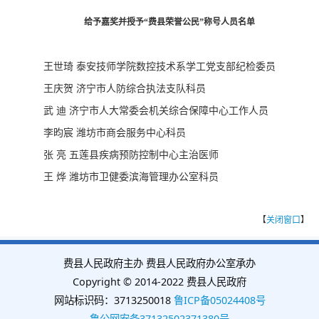
给予嘉奖并授予“费县荣誉公民”称号人员名单
王世琦 泰安技师学院数控技术系学工党支部纪检委员
王庆贺 济宁市人防综合执法支队科员
武 迪 济宁市人大常委会机关综合保障中心工作人员
李昀宸 潍坊市商会服务中心科员
张 亮 五莲县疾病预防控制中心主治医师
王 烨 潍坊市卫健委滨海管理办公室科员
【
关闭窗口
】
费县人民政府主办 费县人民政府办公室承办
Copyright © 2014-2022 费县人民政府
网站标识码：3713250018
鲁ICP备05024408号
鲁公网安备37132502371380号