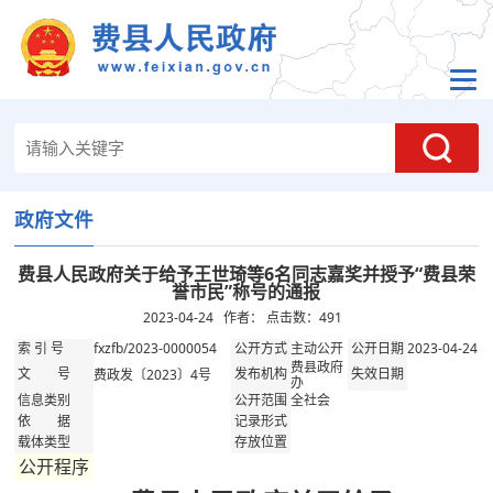
政府文件
费县人民政府关于给予王世琦等6名同志嘉奖并授予“费县荣
誉市民”称号的通报
2023-04-24 作者： 点击数：
491
fxzfb/2023-0000054
主动公开
2023-04-24
索 引 号
公开方式
公开日期
费县政府
费政发〔2023〕4号
文 号
发布机构
失效日期
办
全社会
信息类别
公开范围
依 据
记录形式
载体类型
存放位置
公开程序