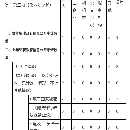
总计
业
研
公
服
其
等于第三项加第四项之和）
人
企
机
益
务
他
业
构
组
机
织
构
一、本年新收政府信息公开申请数
4
0
0
0
0
0
4
量
二、上年结转政府信息公开申请数
0
0
0
0
0
0
0
量
2
0
0
0
0
0
2
（一）予以公开
（区分处理
（二）部分公开
0
0
0
0
0
0
0
的，只计这一情形，不计
其他情形）
1.属于国家秘密
2
0
0
0
0
0
2
2.其他法律行政
0
0
0
0
0
0
0
法规禁止公开
3.危及“三安全一
0
0
0
0
0
0
0