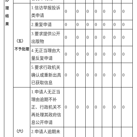
办
1.信访举报投诉
理
0
0
0
0
0
0
0
类申请
结
果
2.重复申请
0
0
0
0
0
0
0
3.要求提供公开
0
0
0
0
0
0
0
（五）
出版物
不予处理
4.无正当理由大
0
0
0
0
0
0
0
量反复申请
5.要求行政机关
确认或重新出具
0
0
0
0
0
0
0
已获取信息
1.申请人无正当
理由逾期不补
正、行政机关不
0
0
0
0
0
0
0
再处理其政府信
息公开申请
（六）
2.申请人逾期未