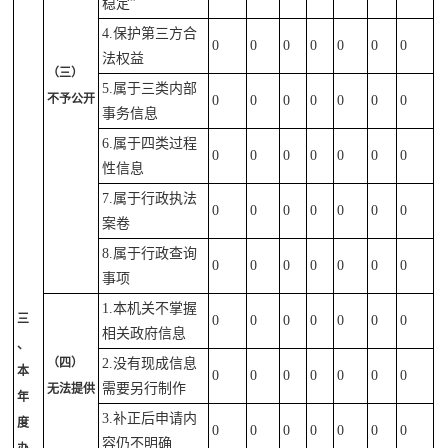
稳定”
4.保护第三方合
0
0
0
0
0
0
0
法权益
（三）
5.属于三类内部
不予公开
0
0
0
0
0
0
0
事务信息
6.属于四类过程
0
0
0
0
0
0
0
性信息
7.属于行政执法
0
0
0
0
0
0
0
案卷
8.属于行政查询
0
0
0
0
0
0
0
事项
1.本机关不掌握
三
0
0
0
0
0
0
0
相关政府信息
、
（四）
2.没有现成信息
本
0
0
0
0
0
0
0
需要另行制作
无法提供
年
3.补正后申请内
度
0
0
0
0
0
0
0
容仍不明确