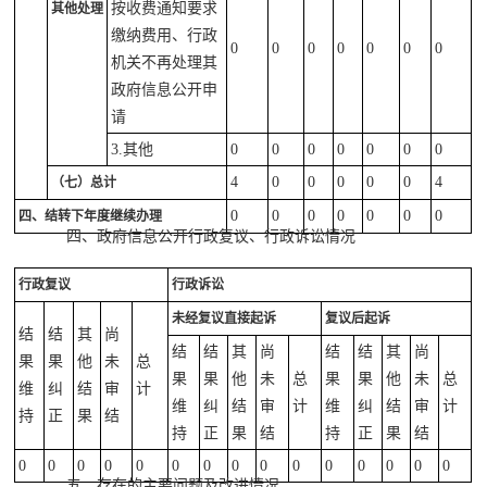
按收费通知要求
其他处理
缴纳费用、行政
0
0
0
0
0
0
0
机关不再处理其
政府信息公开申
请
3.其他
0
0
0
0
0
0
0
4
0
0
0
0
0
4
（七）总计
0
0
0
0
0
0
0
四、结转下年度继续办理
四、政府信息公开行政复议、行政诉讼情况
行政复议
行政诉讼
未经复议直接起诉
复议后起诉
结
结
其
尚
结
结
其
尚
结
结
其
尚
果
果
他
未
总
果
果
他
未
总
果
果
他
未
总
维
纠
结
审
计
维
纠
结
审
计
维
纠
结
审
计
持
正
果
结
持
正
果
结
持
正
果
结
0
0
0
0
0
0
0
0
0
0
0
0
0
0
0
五、存在的主要问题及改进情况