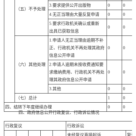
3.要求提供公开出版物
0
0
（五）不予处理
4.无正当理由大量反复申请
0
0
5.要求行政机关确认或重新
0
0
出具已获取信息
1.申请人无正当理由逾期不补
正、行政机关不再处理其政府
0
0
信息公开申请
（六）其他处理
2.申请人逾期未按收费通知要
求缴纳费用、行政机关不再处
0
0
理其政府信息公开申请
3.其他
0
0
（七）总计
1
0
四、结转下年度继续办理
0
0
四、政府信息公开行政复议、行政诉讼情况
行政复议
行政诉讼
未经复议直接起诉
复议