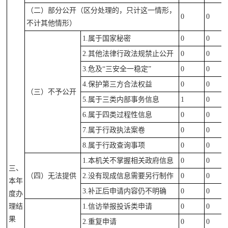
（二）部分公开（
区分处理的，只计这一情形，
0
0
不计其他情形）
1.属于国家秘密
0
0
2.
其他法律行政法规禁止公开
0
0
3.危及“三安全一稳定”
0
0
4.
保护第三方合法权益
0
0
（三）不予公开
5.属于三类内部事务信息
1
0
6.
属于四类过程性信息
0
0
7.属于行政执法案卷
0
0
8.
属于行政查询事项
0
0
1.本机关不掌握相关政府信息
0
0
三、
（四）无法提供
2.
没有现成信息需要另行制作
0
0
本年
3.
补正后申请内容仍不明确
0
0
度办
理结
1.
信访举报投诉类申请
0
0
果
2.重复申请
0
0