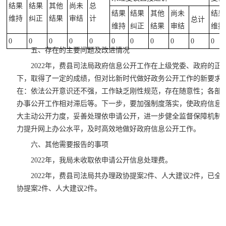
结果
结果
其他
尚未
总
结果
结果
其他
尚未
结果
维持
纠正
结果
审结
计
总计
维持
纠正
结果
审结
维持
0
0
0
0
0
0
0
0
0
0
0
五、存在的主要问题及改进情况
2022年，费县司法局政府信息公开工作在上级党委、政府的
下，取得了一定的成绩，但对比新时代做好政务公开工作的新要求
在：依法公开意识还不强，工作缺乏刚性规范，存在随意性；各部
办事公开工作相对滞后等。下一步，要加强制度落实，使政府信息
大主动公开力度，妥善处理依申请公开，进一步健全监督保障机制
力提升网上办公水平，及时高效地做好政府信息公开工作。
六、其他需要报告的事项
2022年，我局未收取依申请公开信息处理费。
2022年，费县司法局共办理政协提案2件、人大建议2件，已
协提案2件、人大建议2件。