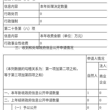
信息内容
本年处理决定数量
行政处罚
0
行政强制
0
第二十条第（八）项
信息内容
本年收费金额（单位：万元）
行政事业性收费
0
三、收到和处理政府信息公开申请情况
申请人情况
法人或
（本列数据的勾稽关系为：第一项加第二项之和，
等于第三项加第四项之和）
自然人
商业
企业
一、
本年新收政府信息公开申请数量
1
0
二、上年结转政府信息公开申请数量
0
0
（一）予以公开
0
0