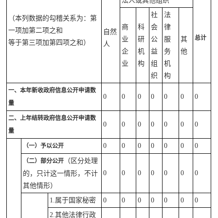
法人或其他组织
社
法
（本列数据的勾稽关系为：第
商
科
会
律
一项加第二项之和
自然
总计
业
研
公
服
其
等于第三项加第四项之和）
人
企
机
益
务
他
业
构
组
机
织
构
一、本年新收政府信息公开申请数
0
0
0
0
0
0
0
量
二、上年结转政府信息公开申请数
0
0
0
0
0
0
0
量
0
0
0
0
0
0
0
（一）予以公开
（区分处理
（二）部分公开
0
0
0
0
0
0
0
的，只计这一情形，不计
其他情形）
1.属于国家秘密
0
0
0
0
0
0
0
2.其他法律行政