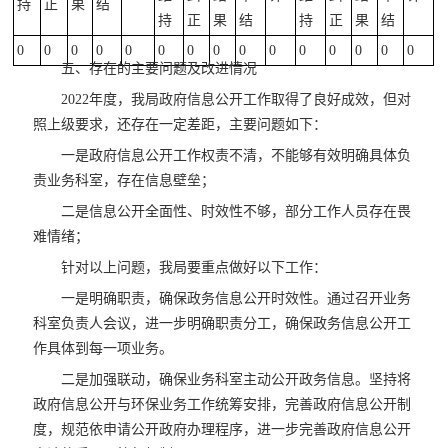
持
正
果
结
持
正
果
结
持
正
果
结
0
0
0
0
0
0
0
0
0
0
0
0
0
0
0
五、存在的主要问题及改进情况
2022年度，我局政府信息公开工作取得了良好成效，但对
照上级要求，还存在一定差距，主要问题如下：
一是政府信息公开工作权责不清，不能够有效明确具体负
责业务科室，存在信息壁垒；
二是信息公开全面性、时效性不够，部分工作人员存在畏
难情绪；
针对以上问题，我局要重点做好以下工作：
一是明确职责，确保政务信息公开时效性。通过召开业务
科室负责人会议，进一步明确职责分工，确保政务信息公开工
作具体到每一项业务。
二是加强联动，确保业务科室主动公开政务信息。坚持将
政府信息公开与环保业务工作统筹安排，完善政府信息公开制
度，规范依申请公开政府办理程序，进一步完善政府信息公开