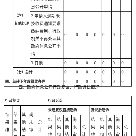
息公开申请
（六）
2.申请人逾期未
按收费通知要求
其他处理
缴纳费用、行政
0
0
0
0
0
0
0
机关不再处理其
政府信息公开申
请
3.其他
0
0
0
0
0
0
0
0
0
0
0
0
0
0
（七）总计
0
0
0
0
0
0
0
四、结转下年度继续办理
四、政府信息公开行政复议、行政诉讼情况
行政复议
行政诉讼
未经复议直接起诉
复议后起诉
结
结
其
尚
结
结
其
尚
结
结
其
尚
果
果
他
未
总
果
果
他
未
总
果
果
他
未
总
维
纠
结
审
计
维
纠
结
审
计
维
纠
结
审
计