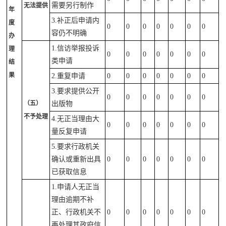
需要另行制作
无法提供
年
3.补正后申请内
度
0
0
0
0
0
0
0
容仍不明确
办
1.信访举报投诉
理
0
0
0
0
0
0
0
类申请
结
果
2.重复申请
0
0
0
0
0
0
0
3.要求提供公开
0
0
0
0
0
0
0
（五）
出版物
不予处理
4.无正当理由大
0
0
0
0
0
0
0
量反复申请
5.要求行政机关
确认或重新出具
0
0
0
0
0
0
0
已获取信息
1.申请人无正当
理由逾期不补
正、行政机关不
0
0
0
0
0
0
0
再处理其政府信