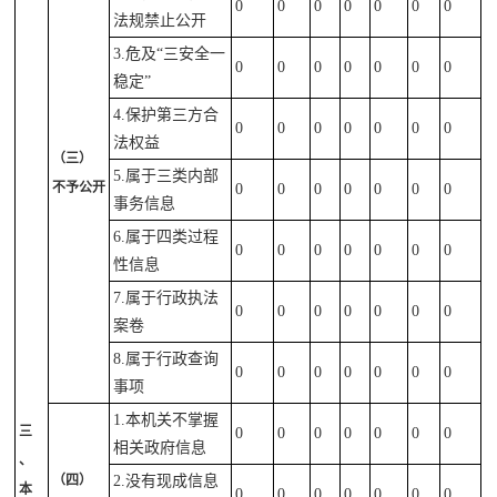
0
0
0
0
0
0
0
法规禁止公开
3.危及“三安全一
0
0
0
0
0
0
0
稳定”
4.保护第三方合
0
0
0
0
0
0
0
法权益
（三）
5.属于三类内部
不予公开
0
0
0
0
0
0
0
事务信息
6.属于四类过程
0
0
0
0
0
0
0
性信息
7.属于行政执法
0
0
0
0
0
0
0
案卷
8.属于行政查询
0
0
0
0
0
0
0
事项
1.本机关不掌握
三
0
0
0
0
0
0
0
相关政府信息
、
（四）
2.没有现成信息
本
0
0
0
0
0
0
0