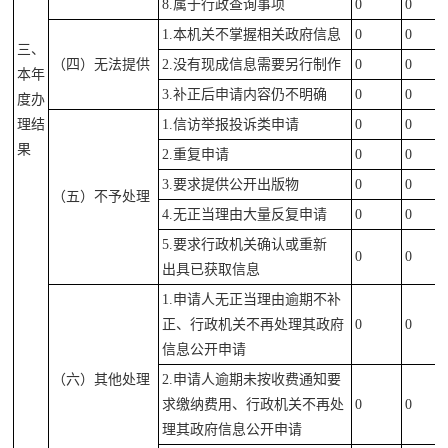
8.属于行政查询事项
0
0
1.本机关不掌握相关政府信息
0
0
三、
（四）无法提供
2.没有现成信息需要另行制作
0
0
本年
3.补正后申请内容仍不明确
0
0
度办
理结
1.信访举报投诉类申请
0
0
果
2.重复申请
0
0
3.要求提供公开出版物
0
0
（五）不予处理
4.无正当理由大量反复申请
0
0
5.要求行政机关确认或重新
0
0
出具已获取信息
1.申请人无正当理由逾期不补
正、行政机关不再处理其政府
0
0
信息公开申请
（六）其他处理
2.申请人逾期未按收费通知要
求缴纳费用、行政机关不再处
0
0
理其政府信息公开申请