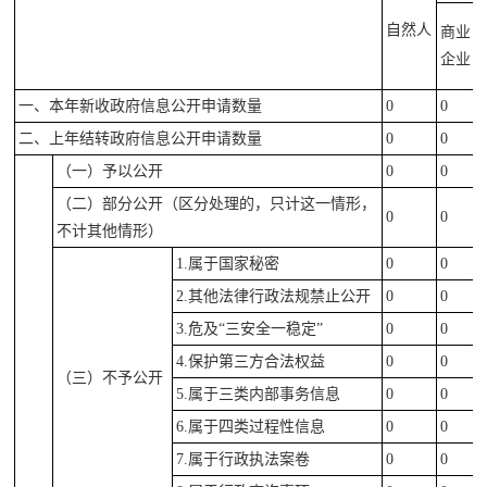
自然人
商业
企业
一、本年新收政府信息公开申请数量
0
0
二、上年结转政府信息公开申请数量
0
0
（一）予以公开
0
0
（二）部分公开（区分处理的，只计这一情形，
0
0
不计其他情形）
1.属于国家秘密
0
0
2.其他法律行政法规禁止公开
0
0
3.危及“三安全一稳定”
0
0
4.保护第三方合法权益
0
0
（三）不予公开
5.属于三类内部事务信息
0
0
6.属于四类过程性信息
0
0
7.属于行政执法案卷
0
0