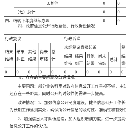
3.其他
0
0
（七）总计
0
0
四、结转下年度继续办理
0
0
四、政府信息公开行政复议、行政诉讼情况
行政复议
行政诉讼
未经复议直接起诉
复议
结果
结果
其他
尚未
总
结果
结果
其他
尚未
结果
维持
纠正
结果
审结
计
总计
维持
纠正
结果
审结
维持
0
0
0
0
0
0
0
0
0
0
0
五、存在的主要问题及改进情况
主要问题：部分业务科室对政府信息公开工作重视不够，主动
还存在一些距离，同时公开的时效性仍需进一步提高。
改进情况：1、加强信息公开制度建设，健全信息公开工作长
为长期工作落到实处，确保所公开信息的及时性、准确性和有效性
2、加强信息人才队伍建设，加大组织培训力度，进一步提高
信息公开工作的认识。