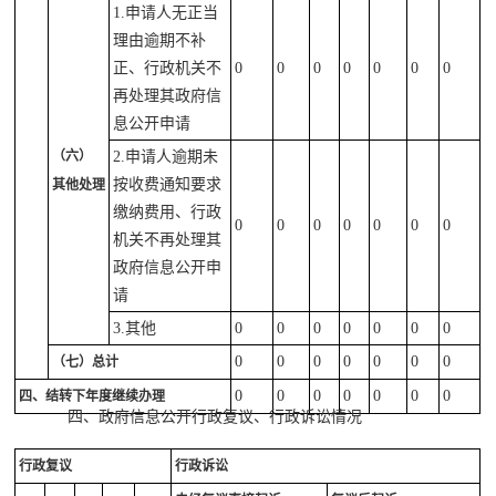
1.申请人无正当
理由逾期不补
正、行政机关不
0
0
0
0
0
0
0
再处理其政府信
息公开申请
（六）
2.申请人逾期未
按收费通知要求
其他处理
缴纳费用、行政
0
0
0
0
0
0
0
机关不再处理其
政府信息公开申
请
3.其他
0
0
0
0
0
0
0
0
0
0
0
0
0
0
（七）总计
0
0
0
0
0
0
0
四、结转下年度继续办理
四、政府信息公开行政复议、行政诉讼情况
行政复议
行政诉讼