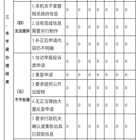
1.本机关不掌握
0
0
0
0
0
0
0
相关政府信息
三
（四）
2.没有现成信息
、
0
0
0
0
0
0
0
需要另行制作
无法提供
本
3.补正后申请内
年
0
0
0
0
0
0
0
容仍不明确
度
1.信访举报投诉
办
0
0
0
0
0
0
0
类申请
理
结
2.重复申请
0
0
0
0
0
0
0
果
3.要求提供公开
0
0
0
0
0
0
0
（五）
出版物
不予处理
4.无正当理由大
0
0
0
0
0
0
0
量反复申请
5.要求行政机关
确认或重新出具
0
0
0
0
0
0
0
已获取信息