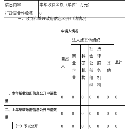
信息内容
本年收费金额（单位：万元）
行政事业性收费
0
三、收到和处理政府信息公开申请情况
申请人情况
法人或其他组织
社
法
商
科
会
律
自然
总计
业
研
公
服
其
人
企
机
益
务
他
业
构
组
机
织
构
一、本年新收政府信息公开申请数
0
0
0
0
0
0
0
量
二、上年结转政府信息公开申请数
0
0
0
0
0
0
0
量
0
0
0
0
0
0
0
（一）予以公开