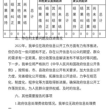
未经复议直接起诉
复议后起诉
结
结
其
尚
结
结
其
尚
结
结
其
尚
果
果
他
未
总
果
果
他
未
总
果
果
他
未
总
维
纠
结
审
计
维
纠
结
审
计
维
纠
结
审
计
持
正
果
结
持
正
果
结
持
正
果
结
0
0
0
0
0
0
0
0
0
0
0
0
0
0
0
五、存在的主要问题及改进情况
2022年，我单位在政府信息公开工作方面有力有序推进，
但仍存在一些问题和不足，存在公开信息与公众的期望、群众
的需求有一定距离，部分政策信息解读发布不够及时等问题。
下一步，我单位将严格执行《中华人民共和国政府信息公开条
例》，按照省、市、县政府信息公开有关要求，加大信息公开
力度，完善细化公开措施，拓展信息公开途径，力争在规范
化、制度化、程序化等方面取得新进展，确保政府信息公开工
作落到实处，为人民群众提供权威、及时的信息。
六、其他需要报告的事项
1.政府信息处理费收取情况。我单位无政府信息处理费