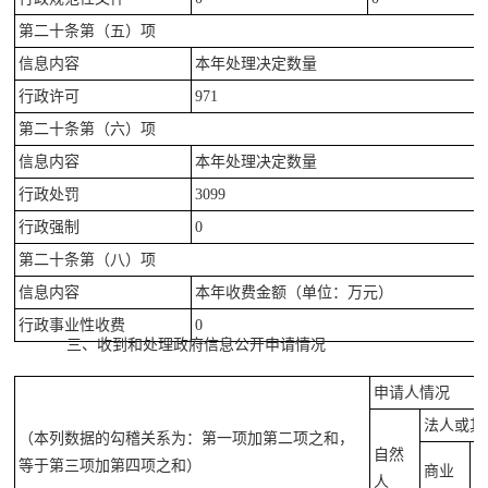
第二十条第（五）项
信息内容
本年处理决定数量
行政许可
971
第二十条第（六）项
信息内容
本年处理决定数量
行政处罚
3099
行政强制
0
第二十条第（八）项
信息内容
本年收费金额（单位：万元）
行政事业性收费
0
三、收到和处理政府信息公开申请情况
申请人情况
法人或其
（本列数据的勾稽关系为：第一项加第二项之和，
自然
等于第三项加第四项之和）
商业
人