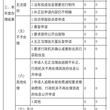
无法提
2.没有现成信息需要另行制作
0
0
0
三、本
供
3.补正后申请内容仍不明确
0
0
0
年度办
理结果
1.信访举报投诉类申请
0
0
0
2.重复申请
0
0
0
（五）
3.要求提供公开出版物
0
0
0
不予处
4.无正当理由大量反复申请
0
0
0
理
5.要求行政机关确认或重新出具已
0
0
0
获取信息
1.申请人无正当理由逾期不补正、
行政机关不再处理其政府信息公
0
0
0
开申请
（六）
其他处
2.申请人逾期未按收费通知要求缴
理
纳费用、行政机关不再处理其政
0
0
0
府信息公开申请
3.其他
0
0
0
（七）总计
0
0
0