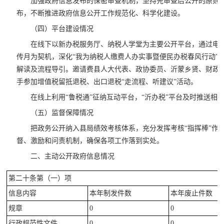
加强政府信息发布的保密审查机制，坚持先审查后公开的原则
布，不断推进政府信息公开工作规范化、科学化建设。
（四）平台建设情况
在线下以新办税服务厅、纳税人学堂为主要公开平台，通过电
传月为契机，深化“我为纳税人缴费人办实事暨便民办税春风行动”
解读及流程导引。邀请费县人大代表、政协委员、沂蒙乡贤、财政
手参加增值税留抵退税、出口退税“走流程、听建议”活动。
在线上利用“鲁税通”征纳互动平台，“沂办税”平台及时推送相
（五）监督保障情况
把政务公开纳入县局绩效考核体系，充分发挥考核“指挥棒”作
督、激励和问责机制，确保各项工作落到实处。
二、主动公开政府信息情况
第二十条第（一）项
信息内容
本年制发件数
本年废止件数
规章
0
0
行政规范性文件
0
0