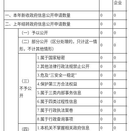
企业
一、本年新收政府信息公开申请数量
0
0
0
二、上年结转政府信息公开申请数量
0
0
0
（一）予以公开
0
0
0
（二）部分公开（区分处理的，只计这一情
0
0
0
形，不计其他情形）
1.属于国家秘密
0
0
0
2.其他法律行政法规禁止公开
0
0
0
3.危及“三安全一稳定”
0
0
0
（三）
4.保护第三方合法权益
0
0
0
不予公
5.属于三类内部事务信息
0
0
0
开
6.属于四类过程性信息
0
0
0
7.属于行政执法案卷
0
0
0
8.属于行政查询事项
0
0
0
1.本机关不掌握相关政府信息
0
0
0
（四）