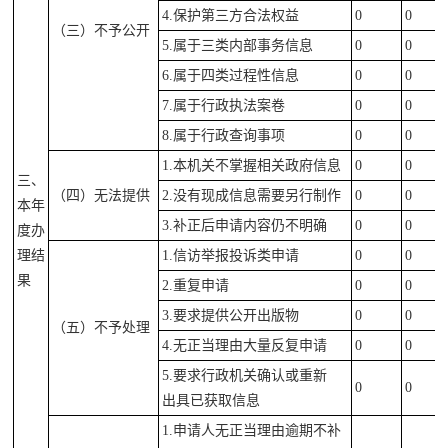
4.
保护第三方合法权益
0
0
（三）不予公开
5.属于三类内部事务信息
0
0
6.
属于四类过程性信息
0
0
7.属于行政执法案卷
0
0
8.
属于行政查询事项
0
0
1.本机关不掌握相关政府信息
0
0
三、
（四）无法提供
2.
没有现成信息需要另行制作
0
0
本年
3.
补正后申请内容仍不明确
0
0
度办
理结
1.
信访举报投诉类申请
0
0
果
2.重复申请
0
0
3.要求提供公开出版物
0
0
（五）不予处理
4.无正当理由大量反复申请
0
0
5.要求行政机关确认或重新
0
0
出具已获取信息
1.申请人无正当理由逾期不补