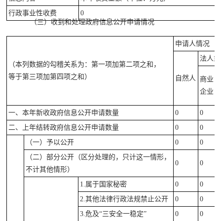
行政事业性收费
0
（三）收到和处理政府信息公开申请情况
申请人情况
法人或
（本列数据的勾稽关系为：第一项加第二项之和，
等于第三项加第四项之和）
自然人
商业
企业
一、
本年新收政府信息公开申请数量
0
0
二、上年结转政府信息公开申请数量
0
0
（一）予以公开
0
0
（二）部分公开（
区分处理的，只计这一情形，
0
0
不计其他情形）
1.属于国家秘密
0
0
2.
其他法律行政法规禁止公开
0
0
3.危及“三安全一稳定”
0
0