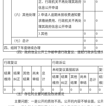
正、行政机关不再处理其政府
0
0
信息公开申请
（六）其他处理
2.申请人逾期未按收费通知要
求缴纳费用、行政机关不再处
0
0
理其政府信息公开申请
3.其他
0
0
（七）总计
0
0
四、结转下年度继续办理
0
0
（四）政府信息公开工作被申请行政复议、提起行政诉讼情况
行政复议
行政诉讼
未经复议直接起诉
复议
结果
结果
其他
尚未
总
结果
结果
其他
尚未
结果
维持
纠正
结果
审结
计
总计
维持
纠正
结果
审结
维持
0
0
0
0
0
0
0
0
0
0
0
（五）存在的主要问题及改进情况
主要问题：一是公开的质效不高。公开的内容不够全面，公开