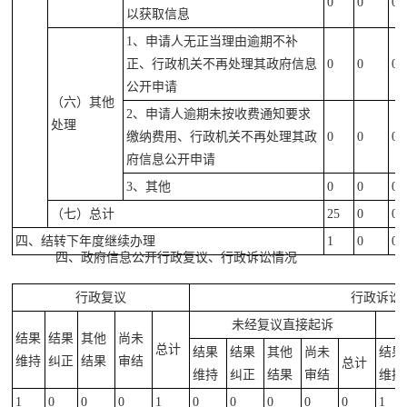
0
0
0
以获取信息
1、申请人无正当理由逾期不补
正、行政机关不再处理其政府信息
0
0
0
公开申请
（六）其他
2、申请人逾期未按收费通知要求
处理
缴纳费用、行政机关不再处理其政
0
0
0
府信息公开申请
3、其他
0
0
0
（七）总计
25
0
0
四、结转下年度继续办理
1
0
0
四、政府信息公开行政复议、行政诉讼情况
行政复议
行政诉讼
未经复议直接起诉
结果
结果
其他
尚未
总计
结果
结果
其他
尚未
结果
维持
纠正
结果
审结
总计
维持
纠正
结果
审结
维持
1
0
0
0
1
0
0
0
0
0
1