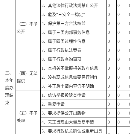
2、其他法律行政法规禁止公开
0
0
0
3、危及“三安全一稳定”
0
0
0
4、保护第三方合法权益
0
0
0
（三）不予
公开
5、属于三类内部事务信息
0
0
0
6、属于四类过程性信息
0
0
0
7、属于行政执法案卷
0
0
0
8、属于行政查询事项
0
0
0
1、本机关不掌握相关政府信息
0
0
0
三、
（四）无法
2、没有现成信息需要另行制作
0
0
0
本年
提供
3、补正后申请内容仍不明确
0
0
0
度办
理结
1、信访举报投诉类申请
0
0
0
束
2、重复申请
0
0
0
（五）不予
3、要求提供公开出版物
0
0
0
处理
4、无正当理由大量反复申请
0
0
0
5、要求行政机关确认或重新出具