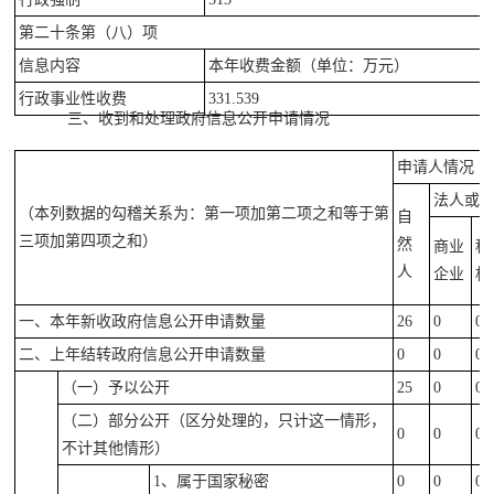
第二十条第（八）项
信息内容
本年收费金额（单位：万元）
行政事业性收费
331.539
三、收到和处理政府信息公开申请情况
申请人情况
法人或
（本列数据的勾稽关系为：第一项加第二项之和等于第
自
三项加第四项之和）
然
商业
科
人
企业
机
一、本年新收政府信息公开申请数量
26
0
0
二、上年结转政府信息公开申请数量
0
0
0
（一）予以公开
25
0
0
（二）部分公开（区分处理的，只计这一情形，
0
0
0
不计其他情形）
1、属于国家秘密
0
0
0