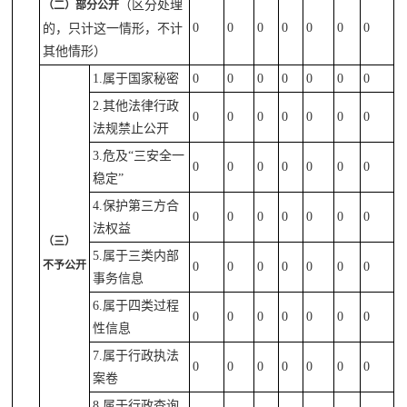
（区分处理
（二）部分公开
0
0
0
0
0
0
0
的，只计这一情形，不计
其他情形）
1.属于国家秘密
0
0
0
0
0
0
0
2.其他法律行政
0
0
0
0
0
0
0
法规禁止公开
3.危及“三安全一
0
0
0
0
0
0
0
稳定”
4.保护第三方合
0
0
0
0
0
0
0
法权益
（三）
5.属于三类内部
不予公开
0
0
0
0
0
0
0
事务信息
6.属于四类过程
0
0
0
0
0
0
0
性信息
7.属于行政执法
0
0
0
0
0
0
0
案卷
8.属于行政查询