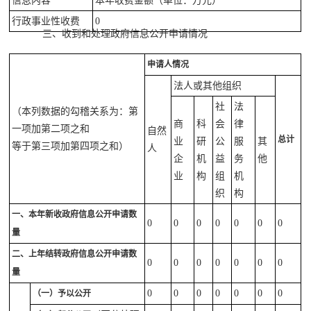
信息内容
本年收费金额（单位：万元）
行政事业性收费
0
三、收到和处理政府信息公开申请情况
申请人情况
法人或其他组织
社
法
（本列数据的勾稽关系为：第
商
科
会
律
一项加第二项之和
自然
总计
业
研
公
服
其
等于第三项加第四项之和）
人
企
机
益
务
他
业
构
组
机
织
构
一、本年新收政府信息公开申请数
0
0
0
0
0
0
0
量
二、上年结转政府信息公开申请数
0
0
0
0
0
0
0
量
0
0
0
0
0
0
0
（一）予以公开