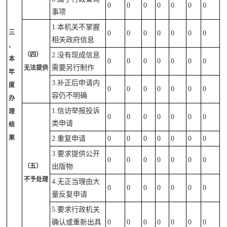
0
0
0
0
0
0
0
事项
1.本机关不掌握
三
0
0
0
0
0
0
0
相关政府信息
、
（四）
2.没有现成信息
本
0
0
0
0
0
0
0
需要另行制作
无法提供
年
3.补正后申请内
度
0
0
0
0
0
0
0
容仍不明确
办
1.信访举报投诉
理
0
0
0
0
0
0
0
类申请
结
果
2.重复申请
0
0
0
0
0
0
0
3.要求提供公开
0
0
0
0
0
0
0
（五）
出版物
不予处理
4.无正当理由大
0
0
0
0
0
0
0
量反复申请
5.要求行政机关
确认或重新出具
0
0
0
0
0
0
0