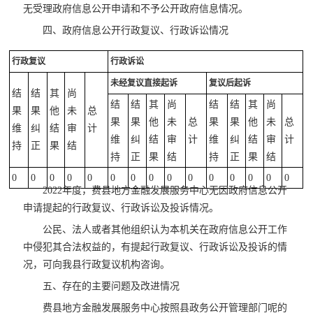
无受理政府信息公开申请和不予公开政府信息情况。
四、政府信息公开行政复议、行政诉讼情况
行政复议
行政诉讼
未经复议直接起诉
复议后起诉
结
结
其
尚
结
结
其
尚
结
结
其
尚
果
果
他
未
总
果
果
他
未
总
果
果
他
未
总
维
纠
结
审
计
维
纠
结
审
计
维
纠
结
审
计
持
正
果
结
持
正
果
结
持
正
果
结
0
0
0
0
0
0
0
0
0
0
0
0
0
0
0
2022年度，费县地方金融发展服务中心无因政府信息公开
申请提起的行政复议、行政诉讼及投诉情况。
公民、法人或者其他组织认为本机关在政府信息公开工作
中侵犯其合法权益的，有提起行政复议、行政诉讼及投诉的情
况，可向我县行政复议机构咨询。
五、存在的主要问题及改进情况
费县地方金融发展服务中心按照县政务公开管理部门呢的