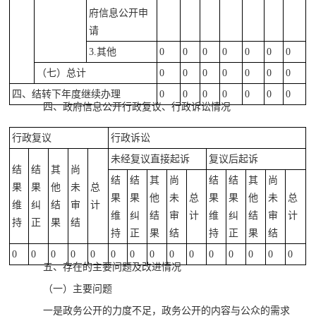
府信息公开申
请
3.其他
0
0
0
0
0
0
0
（七）总计
0
0
0
0
0
0
0
四、结转下年度继续办理
0
0
0
0
0
0
0
四、政府信息公开行政复议、行政诉讼情况
行政复议
行政诉讼
未经复议直接起诉
复议后起诉
结
结
其
尚
结
结
其
尚
结
结
其
尚
果
果
他
未
总
果
果
他
未
总
果
果
他
未
总
维
纠
结
审
计
维
纠
结
审
计
维
纠
结
审
计
持
正
果
结
持
正
果
结
持
正
果
结
0
0
0
0
0
0
0
0
0
0
0
0
0
0
0
五、存在的主要问题及改进情况
（一）主要问题
一是政务公开的力度不足，政务公开的内容与公众的需求