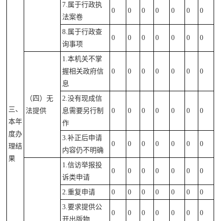
7.属于行政执
0
0
0
0
0
0
0
法案卷
8.属于行政查
0
0
0
0
0
0
0
询事项
1.本机关不掌
握相关政府信
0
0
0
0
0
0
0
息
（四）无
2.没有现成信
三、
法提供
息需要另行制
0
0
0
0
0
0
0
本年
作
度办
3.补正后申请
0
0
0
0
0
0
0
理结
内容仍不明确
果
1.信访举报投
0
0
0
0
0
0
0
诉类申请
2.重复申请
0
0
0
0
0
0
0
3.要求提供公
0
0
0
0
0
0
0
开出版物