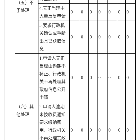
（五）不
4.无正当理由
予处理
0
0
0
0
0
0
0
大量反复申请
5.要求行政机
关确认或重新
0
0
0
0
0
0
0
出具已获取信
息
1.申请人无正
当理由逾期不
补正、行政机
0
0
0
0
0
0
0
关不再处理其
政府信息公开
申请
（六）其
2.申请人逾期
他处理
未按收费通知
要求缴纳费
用、行政机关
0
0
0
0
0
0
0
不再处理其政