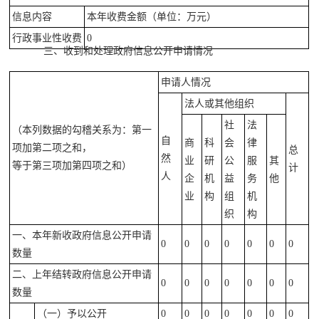
信息内容
本年收费金额（单位：万元）
行政事业性收费
0
三、收到和处理政府信息公开申请情况
申请人情况
法人或其他组织
社
法
（本列数据的勾稽关系为：第一
自
商
科
会
律
项加第二项之和，
总
然
业
研
公
服
其
等于第三项加第四项之和）
计
人
企
机
益
务
他
业
构
组
机
织
构
一、本年新收政府信息公开申请
0
0
0
0
0
0
0
数量
二、上年结转政府信息公开申请
0
0
0
0
0
0
0
数量
（一）予以公开
0
0
0
0
0
0
0