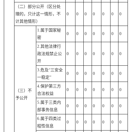
（二）部分公开（区分处
理的，只计这一情形，不
0
0
0
0
0
0
0
计其他情形）
1.属于国家秘
0
0
0
0
0
0
0
密
2.其他法律行
政法规禁止公
0
0
0
0
0
0
0
开
3.危及“三安全
0
0
0
0
0
0
0
一稳定”
4.保护第三方
0
0
0
0
0
0
0
（三）不
合法权益
予公开
5.属于三类内
0
0
0
0
0
0
0
部事务信息
6.属于四类过
0
0
0
0
0
0
0
程性信息