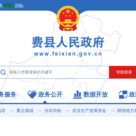
务服务
政务公开
数据开放
政
->
->
->
->
内容
重点领域
涉农补贴
农业生产发展资金
耕地地力