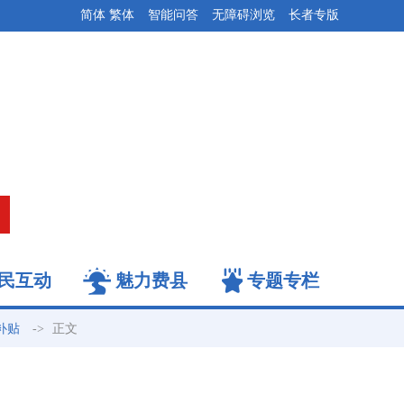
简体
繁体
智能问答
无障碍浏览
长者专版
民互动
魅力费县
专题专栏
->
正文
补贴