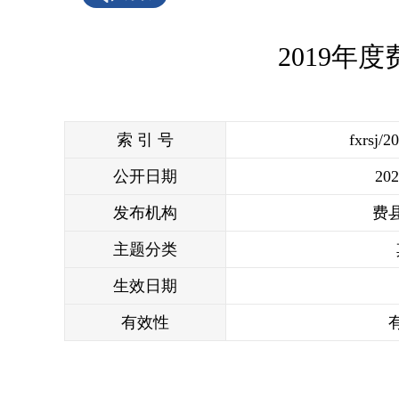
2019
索 引 号
fxrsj/2
公开日期
202
发布机构
费
主题分类
生效日期
有效性