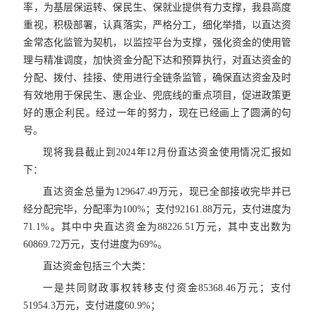
率，为基层保运转、保民生、保就业提供有力支撑，我县高度
重视，积极部署，认真落实，严格分工，细化举措，以直达资
金常态化监管为契机，以监控平台为支撑，强化资金的使用管
理与精准调度，加快资金分配下达和预算执行，对直达资金的
分配、拨付、挂接、使用进行全链条监管，确保直达资金及时
有效地用于保民生、惠企业、兜底线的重点项目，促进政策更
好的惠企利民。经过一年的努力，现在已经画上了圆满的句
号。
现将我县截止到2024年12月份直达资金使用情况汇报如
下：
直达资金总量为129647.49万元，现已全部接收完毕并已
经分配完毕，分配率为100%；支付92161.88万元，支付进度为
71.1%。其中中央直达资金为88226.51万元，其中支出数为
60869.72万元，支付进度为69%。
直达资金包括三个大类：
一是共同财政事权转移支付资金85368.46万元；支付
51954.3万元，支付进度60.9%；