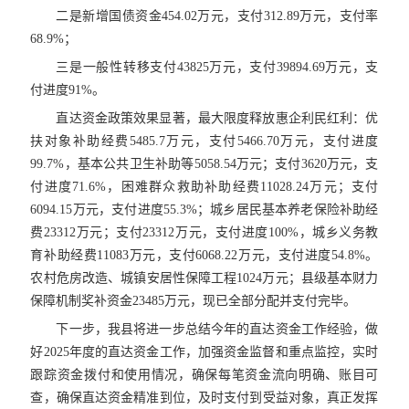
二是新增国债资金454.02万元，支付312.89万元，支付率
68.9%；
三是一般性转移支付43825万元，支付39894.69万元，支
付进度91%。
直达资金政策效果显著，最大限度释放惠企利民红利：优
扶对象补助经费5485.7万元，支付5466.70万元，支付进度
99.7%，基本公共卫生补助等5058.54万元；支付3620万元，支
付进度71.6%，困难群众救助补助经费11028.24万元；支付
6094.15万元，支付进度55.3%；城乡居民基本养老保险补助经
费23312万元；支付23312万元，支付进度100%，城乡义务教
育补助经费11083万元，支付6068.22万元，支付进度54.8%。
农村危房改造、城镇安居性保障工程1024万元；县级基本财力
保障机制奖补资金23485万元，现已全部分配并支付完毕。
下一步，我县将进一步总结今年的直达资金工作经验，做
好2025年度的直达资金工作，加强资金监督和重点监控，实时
跟踪资金拨付和使用情况，确保每笔资金流向明确、账目可
查，确保直达资金精准到位，及时支付到受益对象，真正发挥