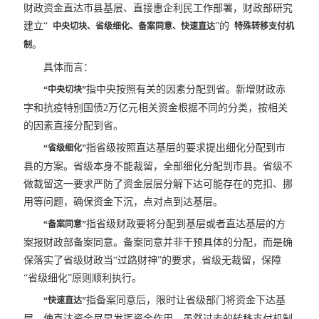
财政资金直达市县基层、直接惠企利民工作部署，财政部研究
建立“
”的
中央切块、省级细化、备案同意、快速直达
特殊转移支付机
。
制
具体而言：
指中央按照有关的因素分配到省。新增财政赤
“中央切块”
字和抗疫特别国债2万亿元相关资金根据不同的分类，按相关
的因素直接分配到省。
指省级按照直达基层的要求提出细化分配到市
“省级细化”
县的方案。省级本身不能裁留，全部细化分配到市县。省级不
做裁留这一要求严防了资金层层分解下达可能存在的克扣、挪
用等问题，确保资金下沉，点对点到达基层。
指省级财政要将分配到基层或者直达基层的方
“备案同意”
案报财政部备案同意。备案同意并非干预具体的分配，而是确
保落实了省级财政当“过路财神”的要求，省级无裁留，保障
“省级细化”原则顺利执行。
指备案同意后，限时让省级部门将资金下达基
“快速直达”
层，使直达资金尽早发挥资金作用。虽然过去的转移支付机制