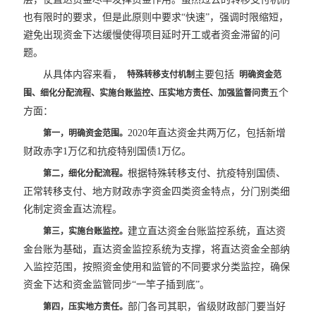
也有限时的要求，但是此原则中要求“快速”，强调时限缩短，
避免出现资金下达缓慢使得项目延时开工或者资金滞留的问
题。
从具体内容来看，
主要包括
特殊转移支付机制
明确资金范
五个
围、细化分配流程、实施台账监控、压实地方责任、加强监督问责
方面：
2020年直达资金共两万亿，包括新增
第一，明确资金范围。
财政赤字1万亿和抗疫特别国债1万亿。
根据特殊转移支付、抗疫特别国债、
第二，细化分配流程。
正常转移支付、地方财政赤字资金四类资金特点，分门别类细
化制定资金直达流程。
建立直达资金台账监控系统，直达资
第三，实施台账监控。
金台账为基础，直达资金监控系统为支撑，将直达资金全部纳
入监控范围，按照资金使用和监管的不同要求分类监控，确保
资金下达和资金监管同步“一竿子插到底”。
部门各司其职，省级财政部门要当好
第四，压实地方责任。