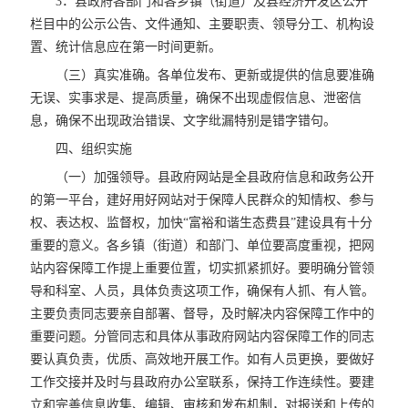
3．县政府各部门和各乡镇（街道）及县经济开发区公开
栏目中的公示公告、文件通知、主要职责、领导分工、机构设
置、统计信息应在第一时间更新。
（三）真实准确。各单位发布、更新或提供的信息要准确
无误、实事求是、提高质量，确保不出现虚假信息、泄密信
息，确保不出现政治错误、文字纰漏特别是错字错句。
四、组织实施
（一）加强领导。县政府网站是全县政府信息和政务公开
的第一平台，建好用好网站对于保障人民群众的知情权、参与
权、表达权、监督权，加快“富裕和谐生态费县”建设具有十分
重要的意义。各乡镇（街道）和部门、单位要高度重视，把网
站内容保障工作提上重要位置，切实抓紧抓好。要明确分管领
导和科室、人员，具体负责这项工作，确保有人抓、有人管。
主要负责同志要亲自部署、督导，及时解决内容保障工作中的
重要问题。分管同志和具体从事政府网站内容保障工作的同志
要认真负责，优质、高效地开展工作。如有人员更换，要做好
工作交接并及时与县政府办公室联系，保持工作连续性。要建
立和完善信息收集、编辑、审核和发布机制，对报送和上传的