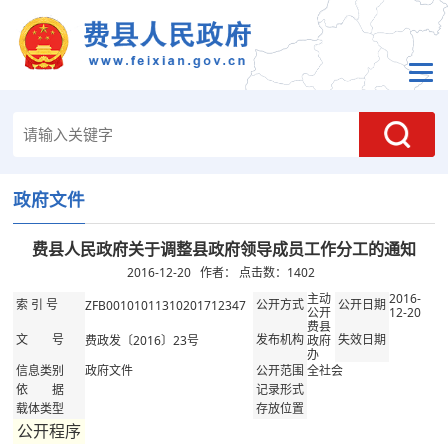
政府文件
费县人民政府关于调整县政府领导成员工作分工的通知
2016-12-20 作者： 点击数：
1402
主动
2016-
ZFB00101011310201712347
索 引 号
公开方式
公开日期
公开
12-20
费县
费政发〔2016〕23号
政府
文 号
发布机构
失效日期
办
政府文件
全社会
信息类别
公开范围
依 据
记录形式
载体类型
存放位置
公开程序