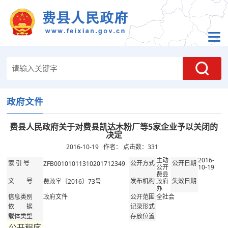
政府文件
费县人民政府关于对费县凯达木粉厂等5家企业予以关闭的
决定
2016-10-19 作者： 点击数：
331
主动
2016-
ZFB00101011310201712349
索 引 号
公开方式
公开日期
公开
10-19
费县
费政字〔2016〕73号
政府
文 号
发布机构
失效日期
办
政府文件
全社会
信息类别
公开范围
依 据
记录形式
载体类型
存放位置
公开程序