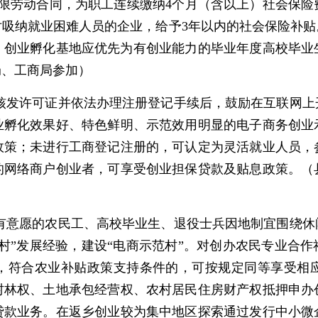
期限劳动合同，为职工连续缴纳4个月（含以上）社会保险
。对吸纳就业困难人员的企业，给予3年以内的社会保险补
贴。创业孵化基地应优先为有创业能力的毕业年度高校毕
局、工商局参加）
门核发许可证并依法办理注册登记手续后，鼓励在互联网
业孵化效果好、特色鲜明、示范效用明显的电子商务创业
政策；未进行工商登记注册的，可认定为灵活就业人员，
的网络商户创业者，可享受创业担保贷款及贴息政策。（
导有意愿的农民工、高校毕业生、退役士兵因地制宜围绕
村”发展经验，建设“电商示范村”。对创办农民专业合
，符合农业补贴政策支持条件的，可按规定同等享受相
村林权、土地承包经营权、农村居民住房财产权抵押申办
贷款业务。在返乡创业较为集中地区探索通过发行中小微