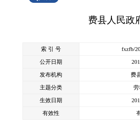
费县人民政
索 引 号
fxzfb/2
公开日期
201
发布机构
费
主题分类
劳
生效日期
201
有效性