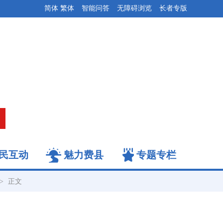
简体
繁体
智能问答
无障碍浏览
长者专版
民互动
魅力费县
专题专栏
->
正文