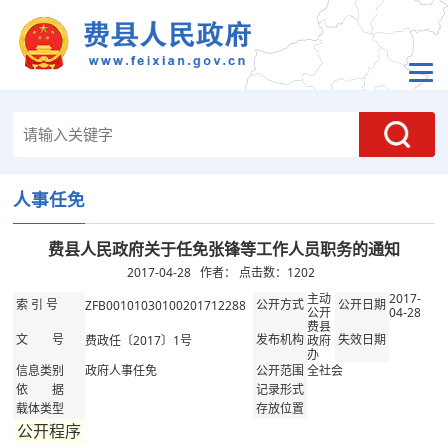
人事任免
费县人民政府关于任免张锋等工作人员职务的通知
2017-04-28 作者： 点击数：
1202
主动
2017-
ZFB00101030100201712288
索 引 号
公开方式
公开日期
公开
04-28
费县
费政任〔2017〕1号
政府
文 号
发布机构
失效日期
办
政府人事任免
全社会
信息类别
公开范围
依 据
记录形式
载体类型
存放位置
公开程序