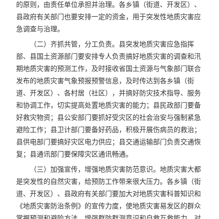
的原则，由责任单位承担并治理。各乡镇（街道、开发区）、
县政府有关部门也要安排一定的资金，用于突发性地质灾害应
急调查与治理。
（二）齐抓共管，分工负责。县突发地质灾害应急指挥
部、县国土资源部门要安排专人负责搞好地质灾害的调查和汛
期地质灾害的预测工作，及时接收省国土资源与气象部门联合
发布的地质灾害气象预报预警信息，及时传达到各乡镇（街
道、开发区）、各村居（社区），并搞好防灾技术指导、服务
和协调工作，切实提高处置地质灾害的能力；县民政部门要备
好救灾物资；县公安部门要抓好受灾区的社会治安与强制紧急
避险工作；县卫计部门要备好药品，积极开展伤病员的救治；
县供电部门要搞好灾区电力供应；县交通运输部门负责交通恢
复；县通讯部门要保障灾区通讯畅通。
（三）加强宣传，增强地质灾害防范意识。地质灾害大都
是突发性的自然灾害，给预防工作带来很大压力。各乡镇（街
道、开发区）、县政府有关部门要加大对地质灾害科普知识和
《地质灾害防治条例》的宣传力度，使地质灾害易发区的群众
掌握预测和避险方法，增强群防群测意识和自救互救能力。对