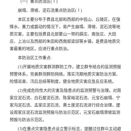
（一）重点防治区(Ⅰ)
崩塌、滑坡、泥石流重点防治区(Ⅰ)
本区主要分布于费县北部和西部的中低山、丘陵区，在强
降水、重力或震动的情况下，易产生崩塌、滑坡、泥石流等地
质灾害，主要包括费县北部蒙山一带的薛庄、南张庄、大田
庄、上冶以及西部的朱田和西南部梁邱等乡镇，是费县地质灾
害最重的地区，应进行重点防治。
本防治区工作重点:
(1)开展地质灾害群测群防工作，建立群专结合的监测预报
预警体系，完善群测群防网络，落实汛期地质灾害防治方案、
险情巡查、汛后总结等制度，健全地质灾害应急反应系统。
(2)完成危险性大的灾害及隐患点的监测预警与治理。对周
家庄泥石流、白石屋泥石流、陈家峪泥石流、元宝石崩塌、宁
家沟泥石流、孟家庄泥石流、黄土崖泥石流进行综合治理，建
设周家庄泥石流监测预报与防治示范区，元宝石崩塌滑坡监测
预报与防治示范区。
(3)在重点灾害隐患点设立警示标志，提醒过往群众主动避