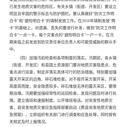
已发生地质灾害的危险区，有关乡镇（街道、开发区）要设立
明显且牢固的警示标志与防护围栏。要认真做好“防灾工作明
白卡”和“避险明白卡”的填制发放工作。在2016年填制发放“两
卡”的基础上，对遗漏、丢失的要进行补发，做到“防灾工作明
白卡”一点一卡，每个灾害点的“避险明白卡”一户一卡，在汛
期来临之前发放到防灾责任单位负责人和可能受威胁的群众手
中。
（四）加强汛前检查和各项制度的落实。汛期前，各乡镇
（街道、开发区）和县国土资源部门要对地质灾害隐患点、危
害点进行巡查，制定并落实具体可行的防治措施。特别要加强
露天开采区的边角、碎石堆检查。对不按开采方案开采，开采
高度高而陡，安全隐患较多，碎石堆放无序的露天采区，要限
期治理。汛期要加强经常性的巡回检查，发现问题及时进行处
理。建立值班和速报制度，公开值班电话。对突发性地质灾
害，县突发地质灾害应急指挥部要启动《费县突发地质灾害应
急预案》，立即组织有关部门进行调查和应急处理，同时按有
关规定及时上报情况。