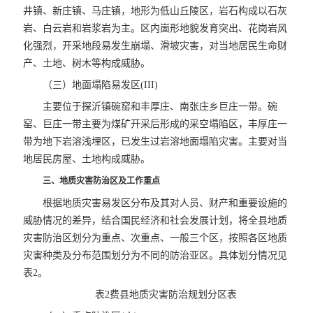
井镇、新庄镇、马庄镇，地形为低山丘陵区，岩石构成以石灰
岩、白云岩和岩浆岩为主。区内崮形地貌发育突出、花岗岩风
化强烈，开采地段易发生崩塌、滑坡灾害，对当地居民生命财
产、土地、树木等构成威胁。
（三）地面塌陷易发区(III)
主要位于探沂镇碗窑和丰厚庄、南张庄乡巨庄一带。碗
窑、巨庄一带主要为煤矿开采后形成的采空塌陷区，丰厚庄一
带为地下岩溶浅埋区，已发生过岩溶地面塌陷灾害。主要对当
地居民房屋、土地构成威胁。
三、地质灾害防治区及工作重点
根据地质灾害易发区分布及其对人员、财产和重要设施的
威胁情况的差异，结合国民经济和社会发展计划，将全县地质
灾害防治区划分为重点、次重点、一般三个区，按照各区地质
灾害种类及分布范围划分为不同的防治亚区。具体划分情况见
表2。
表2费县地质灾害防治规划分区表