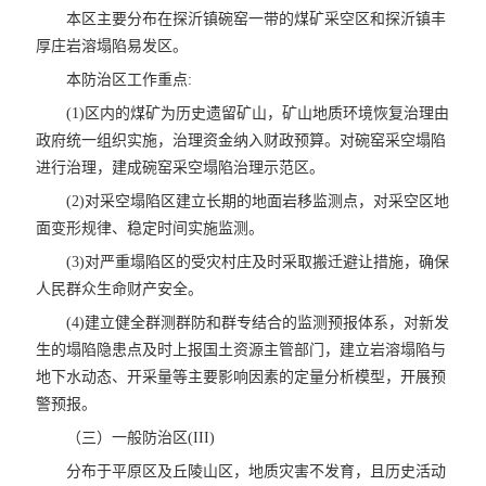
本区主要分布在探沂镇碗窑一带的煤矿采空区和探沂镇丰
厚庄岩溶塌陷易发区。
本防治区工作重点:
(1)区内的煤矿为历史遗留矿山，矿山地质环境恢复治理由
政府统一组织实施，治理资金纳入财政预算。对碗窑采空塌陷
进行治理，建成碗窑采空塌陷治理示范区。
(2)对采空塌陷区建立长期的地面岩移监测点，对采空区地
面变形规律、稳定时间实施监测。
(3)对严重塌陷区的受灾村庄及时采取搬迁避让措施，确保
人民群众生命财产安全。
(4)建立健全群测群防和群专结合的监测预报体系，对新发
生的塌陷隐患点及时上报国土资源主管部门，建立岩溶塌陷与
地下水动态、开采量等主要影响因素的定量分析模型，开展预
警预报。
（三）一般防治区(III)
分布于平原区及丘陵山区，地质灾害不发育，且历史活动