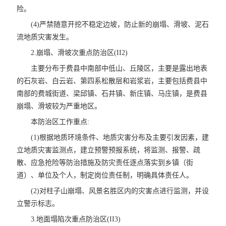
险。
(4)严禁随意开挖不稳定边坡，防止新的崩塌、滑坡、泥石
流地质灾害发生。
2.崩塌、滑坡次重点防治区(II2)
主要分布于费县中南部中低山、丘陵区，主要是露出地表
的石灰岩、白云岩、第四系松散层和岩浆岩，主要包括费县中
南部的费城街道、梁邱镇、石井镇、新庄镇、马庄镇，是费县
崩塌、滑坡较为严重地区。
本防治区工作重点:
(1)根据地质环境条件、地质灾害分布及主要引发因素，建
立地质灾害监测点，建立预警预报系统，将监测、报警、疏
散、应急抢险等防治措施及防灾责任逐点落实到乡镇（街
道）、单位及个人，制定岗位责任制，明确具体责任人。
(2)对柱子山崩塌、风景名胜区内的灾害点进行监测，并设
立警示标志。
3.地面塌陷次重点防治区(II3)