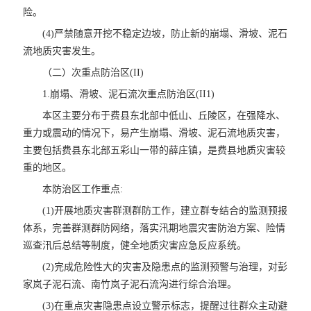
险。
(4)严禁随意开挖不稳定边坡，防止新的崩塌、滑坡、泥石
流地质灾害发生。
（二）次重点防治区(II)
1.崩塌、滑坡、泥石流次重点防治区(II1)
本区主要分布于费县东北部中低山、丘陵区，在强降水、
重力或震动的情况下，易产生崩塌、滑坡、泥石流地质灾害，
主要包括费县东北部五彩山一带的薛庄镇，是费县地质灾害较
重的地区。
本防治区工作重点:
(1)开展地质灾害群测群防工作，建立群专结合的监测预报
体系，完善群测群防网络，落实汛期地震灾害防治方案、险情
巡查汛后总结等制度，健全地质灾害应急反应系统。
(2)完成危险性大的灾害及隐患点的监测预警与治理，对彭
家岚子泥石流、南竹岚子泥石流沟进行综合治理。
(3)在重点灾害隐患点设立警示标志，提醒过往群众主动避