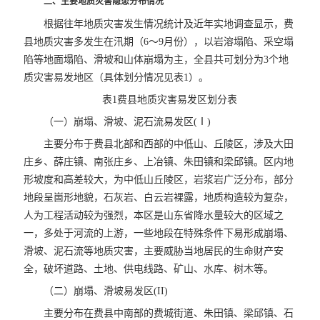
二、主要地质灾害隐患分布情况
根据往年地质灾害发生情况统计及近年实地调查显示，费
县地质灾害多发生在汛期（6～9月份），以岩溶塌陷、采空塌
陷等地面塌陷、滑坡和山体崩塌为主，全县共可划分为3个地
质灾害易发地区（具体划分情况见表1）。
表1费县地质灾害易发区划分表
（一）崩塌、滑坡、泥石流易发区(Ⅰ)
主要分布于费县北部和西部的中低山、丘陵区，涉及大田
庄乡、薛庄镇、南张庄乡、上冶镇、朱田镇和梁邱镇。区内地
形坡度和高差较大，为中低山丘陵区，岩浆岩广泛分布，部分
地段呈崮形地貌，石灰岩、白云岩裸露，地质构造较为复杂，
人为工程活动较为强烈，本区是山东省降水量较大的区域之
一，多处于河流的上游，一些地段在特殊条件下易形成崩塌、
滑坡、泥石流等地质灾害，主要威胁当地居民的生命财产安
全，破坏道路、土地、供电线路、矿山、水库、树木等。
（二）崩塌、滑坡易发区(II)
主要分布在费县中南部的费城街道、朱田镇、梁邱镇、石