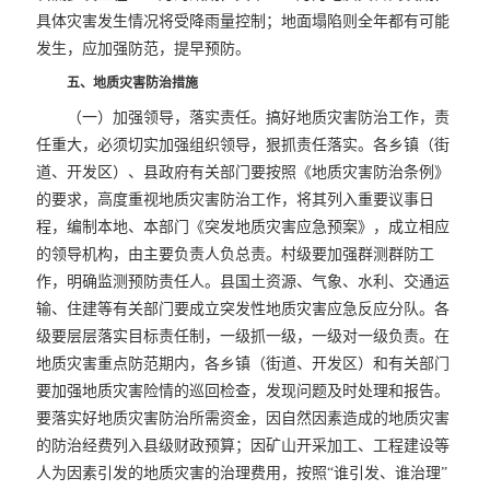
具体灾害发生情况将受降雨量控制；地面塌陷则全年都有可能
发生，应加强防范，提早预防。
五、地质灾害防治措施
（一）加强领导，落实责任。搞好地质灾害防治工作，责
任重大，必须切实加强组织领导，狠抓责任落实。各乡镇（街
道、开发区）、县政府有关部门要按照《地质灾害防治条例》
的要求，高度重视地质灾害防治工作，将其列入重要议事日
程，编制本地、本部门《突发地质灾害应急预案》，成立相应
的领导机构，由主要负责人负总责。村级要加强群测群防工
作，明确监测预防责任人。县国土资源、气象、水利、交通运
输、住建等有关部门要成立突发性地质灾害应急反应分队。各
级要层层落实目标责任制，一级抓一级，一级对一级负责。在
地质灾害重点防范期内，各乡镇（街道、开发区）和有关部门
要加强地质灾害险情的巡回检查，发现问题及时处理和报告。
要落实好地质灾害防治所需资金，因自然因素造成的地质灾害
的防治经费列入县级财政预算；因矿山开采加工、工程建设等
人为因素引发的地质灾害的治理费用，按照“谁引发、谁治理”