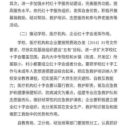
其次，进一步加强乡村红十字服务站建设，完善服务功能，提
高服务水平。依托红十字服务组织，发挥自身优势，积极开展
募捐救助、结对帮扶、救护培训、志愿服务和参与养老服务等
活动。
（二）推动学校、医疗机构、企业红十字会发挥作用。
学校、医疗机构和企业要按照费政办发〔2014〕81号文件
要求，尽快实现基层组织建设“五有”目标。进一步扩大学校红
十字会覆盖范围，县内大中专院校和乡镇（街道、开发区）所
属联小、村小都要成立红十字会或者分会。要把学校红十字工
作与未成年人思想道德建设结合起来，把应急救护培训纳入学
校安全教育课程，切实提高广大师生防灾避险、自救互救能
力；医疗机构红十字会要以履行救灾、救护职责，普及应急救
护和健康保健知识、防病减灾为重点，组建专业应急救护队和
志愿服务队，做好经常性的应急救护演练；企业要积极建立健
全红十字会组织，充分发挥其在安全生产、救护知识普及和困
难职工救助中的优势和作用。
县教育局、卫计局、经信局等部门要按照分工，认真抓好