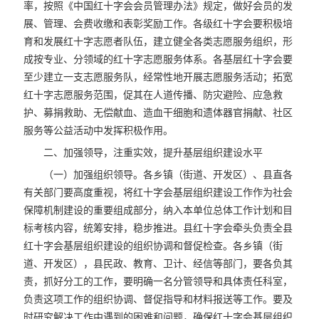
率，按照《中国红十字会会员管理办法》规定，做好会员的发
展、管理、会费收缴和表彰奖励工作。各级红十字会要积极培
育和发展红十字志愿者队伍，建立健全各类志愿服务组织，形
成按专业、分领域的红十字志愿服务体系。各基层红十字会要
至少建立一支志愿服务队，经常性地开展志愿服务活动；拓宽
红十字志愿服务范围，促其在人道传播、防灾避险、应急救
护、募捐救助、无偿献血、造血干细胞和遗体器官捐献、社区
服务等公益活动中发挥积极作用。
二、加强领导，注重实效，提升基层组织建设水平
（一）加强组织领导。各乡镇（街道、开发区）、县直各
有关部门要高度重视，将红十字会基层组织建设工作作为社会
保障机制建设的重要组成部分，纳入本单位总体工作计划和目
标考核内容，统筹安排，稳步推进。县红十字会牵头负责全县
红十字会基层组织建设的组织协调和督促检查。各乡镇（街
道、开发区），县民政、教育、卫计、经信等部门，要各负其
责，抓好分工的工作，要明确一名分管领导和具体责任科室，
负责这项工作的组织协调、督促指导和材料报送等工作。要及
时研究解决工作中遇到的困难和问题，确保红十字会基层组织