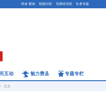
简体
繁体
智能问答
无障碍浏览
长者专版
民互动
魅力费县
专题专栏
->
正文