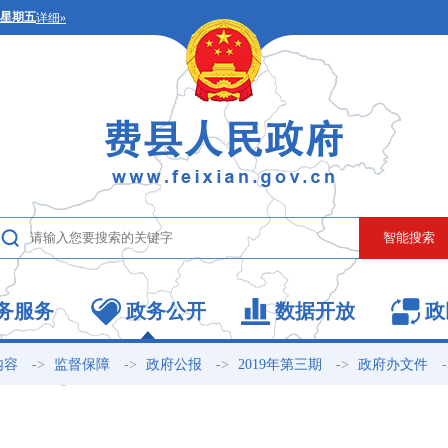
务服务
政务公开
数据开放
政
->
->
->
->
内容
监督保障
政府公报
2019年第三期
政府办文件