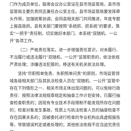
门作为成员单位，联席会议办公室设在县市场监管局，县市场
监管局主要负责同志兼任办公室主任。县市场监管局要发挥牵
头作用，加强统筹协调，会同县相关部门共同推进，年底专题
上报县政府。县有关部门要按照“系统抓、抓系统”的要求，落
实“一把手”责任制，切实做好本部门、本系统“双随机、一公
开”各项工作。
（二）严格责任落实。进一步增强责任意识，对未履行、
不当履行或违法履行“双随机、一公开”监管职责的，依法依规
严肃处理；涉嫌违法犯罪的，移送有关机关依法处理。
坚持“尽职照单免责、失职照单问责”的原则，市场监管领
域各级相关部门及其执法检查人员在“双随机、一公开”监管中
存在下列情形之一、相关市场主体出现问题的，可以免除行政
责任：按照法律法规规章规定和抽查工作计划安排，已履行抽
查检查职责的；因现有专业技术手段限制不能发现所存在问题
的；检查对象发生事故，性质上与执法检查人员的抽查检查不
存在因果关系的；因被委托进行检查的专业机构出具虚假报告
等，导致错误判定或者处理的；其他依法依规不应当追究责任