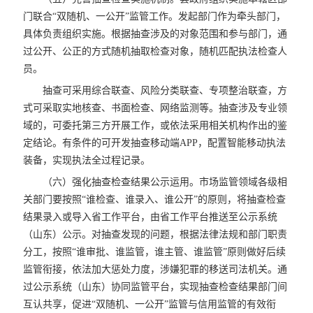
门联合“双随机、一公开”监管工作。发起部门作为牵头部门，
具体负责组织实施。根据抽查涉及的对象范围和参与部门，通
过公开、公正的方式随机抽取检查对象，随机匹配执法检查人
员。
抽查可采用综合联查、风险分类联查、专项整治联查，方
式可采取实地核查、书面检查、网络监测等。抽查涉及专业领
域的，可委托第三方开展工作，或依法采用相关机构作出的鉴
定结论。有条件的可开发抽查移动端APP，配置智能移动执法
装备，实现执法全过程记录。
（六）强化抽查检查结果公示运用。市场监管领域各级相
关部门要按照“谁检查、谁录入、谁公开”的原则，将抽查检查
结果录入或导入省工作平台，由省工作平台推送至公示系统
（山东）公示。对抽查发现的问题，根据法律法规和部门职责
分工，按照“谁审批、谁监管，谁主管、谁监管”原则做好后续
监管衔接，依法加大惩处力度，涉嫌犯罪的移送司法机关。通
过公示系统（山东）协同监管平台，实现抽查检查结果部门间
互认共享，促进“双随机、一公开”监管与信用监管的有效衔