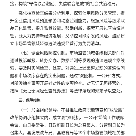
接，构筑“守信联合激励、失信联合惩戒”的社会共治格局。
强化抽查检查结果分析利用，探索信用风险分类管理，提
升企业信用风险预测预警和动态监测能力。根据风险等级采取
差异化监管，提升监管效能。鼓励创新，探索开展包容审慎监
管，既大力支持新经济发展，又防控可能引发的风险。鼓励建
立市场监管领域轻微违法违规经营行为免罚清单。
（七）健全风险防控机制。市场监管领域各级相关部门对
通过投诉举报、转办交办、数据监测等发现的违法违规个案线
索，要及时实施检查、处置。对通过上述渠道发现的普遍性问
题和市场秩序存在的突出问题，通过“双随机、一公开”方式，
对所涉抽查事项开展针对性的专项检查。对无证无照经营的，
按照《无证无照经营查处办法》等法律法规的规定予以查处。
三、保障措施
（一）加强组织领导。在县推进政府职能转变和“放管服”
改革协调小组框架内，成立县“双随机、一公开”监管工作联席
会议，由县委常委、县政府副县长为总召集人、分管副县长为
召集人，县发展改革局、县教育局等19个市场监管领域相关部