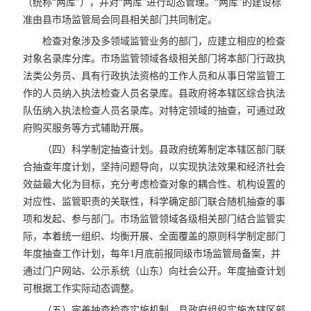
（统称“两库”），并对“两库”进行动态管理。“两库”的建设标
准由县市场监管局会同县相关部门共同制定。
检查对象涉及多领域监管业务的部门，应建立相应的检查
对象名录库分库。市场监管领域各级相关部门将本部门行政执
法类公务员、具有行政执法资格的工作人员和从事日常监管工
作的人员纳入执法检查人员名录库。县政府将本辖区综合执法
队伍纳入执法检查人员名录库。对特定领域的抽查，可通过政
府购买服务等方式辅助开展。
（四）科学制定抽查计划。县政府统筹制定本辖区部门联
合抽查年度计划，坚持问题导向，以实现执法效果和经济社会
效益最大化为目标，充分考虑检查对象的耦合性、机构设置的
对应性、监管职责的关联性，科学确定部门联合随机抽查的事
项和发起、参与部门。市场监管领域各级相关部门结合监管实
际，本着统一组织、均衡开展、全面覆盖的原则科学制定部门
年度抽查工作计划，每年1月底前报同级市场监管局备案，并
通过门户网站、公示系统（山东）向社会公开。年度抽查计划
可根据工作实际动态调整。
（五）完善抽查检查实施机制。县政府组织实施本辖区部