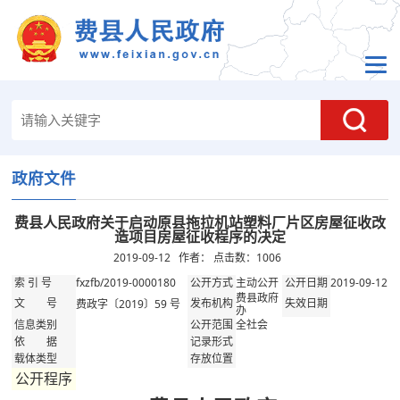
政府文件
费县人民政府关于启动原县拖拉机站塑料厂片区房屋征收改
造项目房屋征收程序的决定
2019-09-12 作者： 点击数：
1006
fxzfb/2019-0000180
主动公开
2019-09-12
索 引 号
公开方式
公开日期
费县政府
费政字〔2019〕59 号
文 号
发布机构
失效日期
办
全社会
信息类别
公开范围
依 据
记录形式
载体类型
存放位置
公开程序