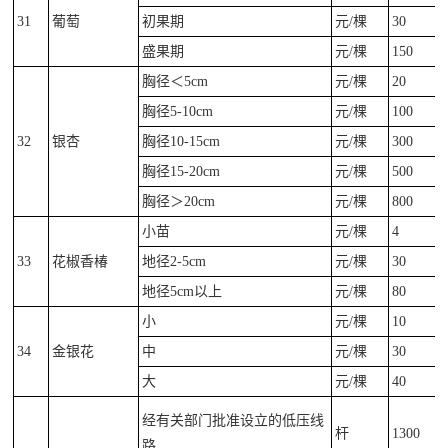
31
葡萄
初果期
元/棵
30
盛果期
元/棵
150
胸径＜5cm
元/棵
20
胸径5-10cm
元/棵
100
32
银杏
胸径10-15cm
元/棵
300
胸径15-20cm
元/棵
500
胸径＞20cm
元/棵
800
小苗
元/棵
4
33
花椒香椿
地径2-5cm
元/棵
30
地径5cm以上
元/棵
80
小
元/棵
10
34
金银花
中
元/棵
30
大
元/棵
40
经有关部门批准设立的低压线
杆
1300
路