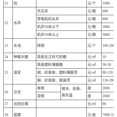
21
炕
元/个
1000
手压井
元/眼
600
带电机的水井
元/眼
800
22
水井
机井50米以下
元/眼
3000
机井50米以上
元/眼
5000
23
水池
砖砌
元/个
100-200
24
种植大棚
简易无立柱弓形棚
元/㎡
10
简易塑料薄膜棚
元/㎡
30-50
25
温室
钢、砼骨架、塑料薄膜顶
元/㎡
80-120
钢、砼骨架、玻璃顶
元/㎡
130-200
单棺
座
2000
棺木、拾骨、
26
迁坟
骨灰盒
双棺
座
2600
27
台田石堰
元/㎡
80
28
苗圃
元/亩
7000-100