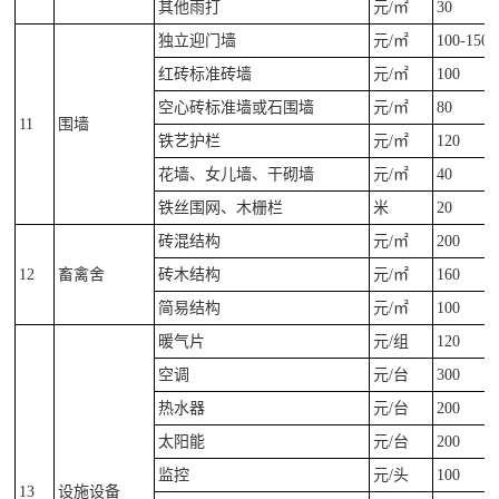
其他雨打
元/㎡
30
独立迎门墙
元/㎡
100-150
红砖标准砖墙
元/㎡
100
空心砖标准墙或石围墙
元/㎡
80
11
围墙
铁艺护栏
元/㎡
120
花墙、女儿墙、干砌墙
元/㎡
40
铁丝围网、木栅栏
米
20
砖混结构
元/㎡
200
12
畜禽舍
砖木结构
元/㎡
160
简易结构
元/㎡
100
暖气片
元/组
120
空调
元/台
300
热水器
元/台
200
太阳能
元/台
200
监控
元/头
100
13
设施设备