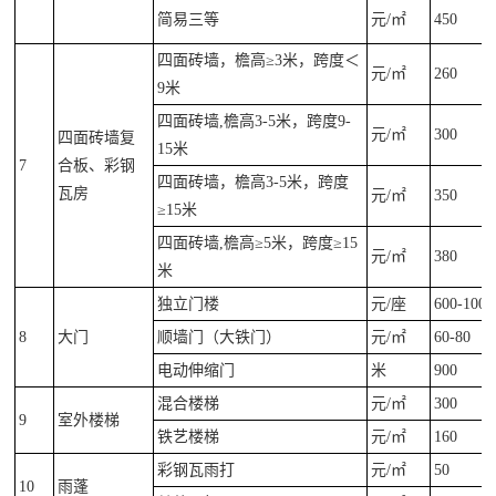
简易三等
元/㎡
450
四面砖墙，檐高≥3米，跨度＜
元/㎡
260
9米
四面砖墙,檐高3-5米，跨度9-
元/㎡
300
四面砖墙复
15米
7
合板、彩钢
四面砖墙，檐高3-5米，跨度
瓦房
元/㎡
350
≥15米
四面砖墙,檐高≥5米，跨度≥15
元/㎡
380
米
独立门楼
元/座
600-1000
8
大门
顺墙门（大铁门）
元/㎡
60-80
电动伸缩门
米
900
混合楼梯
元/㎡
300
9
室外楼梯
铁艺楼梯
元/㎡
160
彩钢瓦雨打
元/㎡
50
10
雨蓬