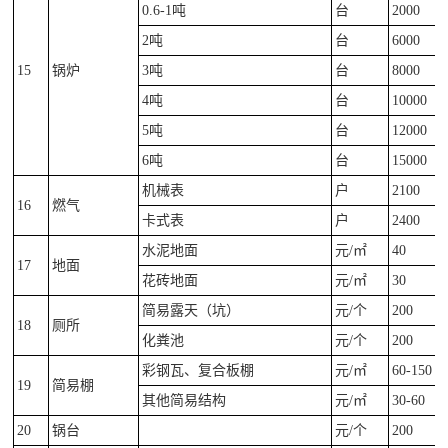
0.6-1吨
台
2000
2吨
台
6000
15
锅炉
3吨
台
8000
4吨
台
10000
5吨
台
12000
6吨
台
15000
机械表
户
2100
16
燃气
卡式表
户
2400
水泥地面
元/㎡
40
17
地面
花砖地面
元/㎡
30
简易露天（坑）
元/个
200
18
厕所
化粪池
元/个
200
彩钢瓦、复合板棚
元/㎡
60-150
19
简易棚
其他简易结构
元/㎡
30-60
20
锅台
元/个
200