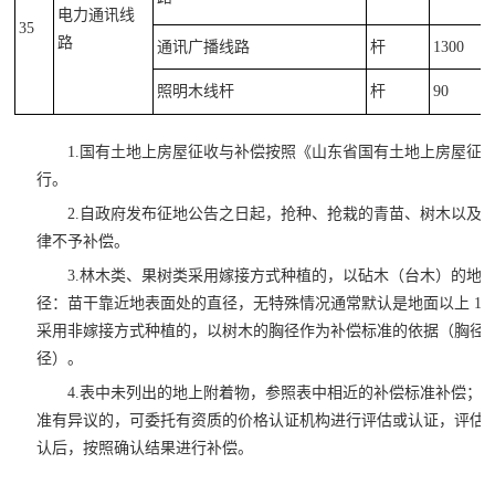
电力通讯线
35
路
通讯广播线路
杆
1300
照明木线杆
杆
90
1.国有土地上房屋征收与补偿按照《山东省国有土地上房屋征
行。
2.自政府发布征地公告之日起，抢种、抢栽的青苗、树木以及
律不予补偿。
3.林木类、果树类采用嫁接方式种植的，以砧木（台木）的地
径：苗干靠近地表面处的直径，无特殊情况通常默认是地面以上 10
采用非嫁接方式种植的，以树木的胸径作为补偿标准的依据（胸径：距根
径）。
4.表中未列出的地上附着物，参照表中相近的补偿标准补偿；
准有异议的，可委托有资质的价格认证机构进行评估或认证，评估
认后，按照确认结果进行补偿。