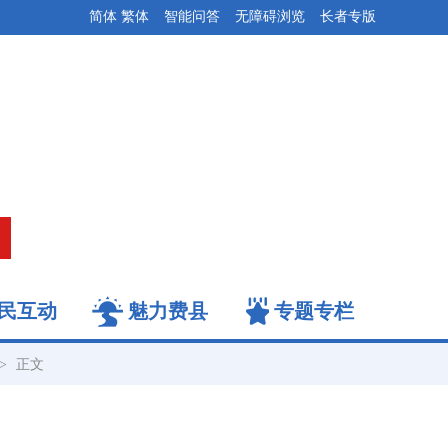
简体
繁体
智能问答
无障碍浏览
长者专版
民互动
魅力费县
专题专栏
->
正文