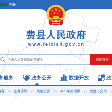
务服务
政务公开
数据开放
政
->
->
->
->
内容
监督保障
政府公报
2020年第四期
政府办文件