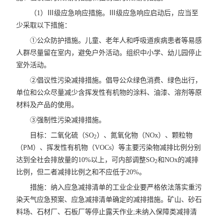
（1）Ⅲ级应急响应措施。Ⅲ级应急响应启动后，应当至
少采取以下措施：
①公众防护措施。儿童、老年人和呼吸道疾病患者等易感
人群尽量留在室内，避免户外活动。组织中小学、幼儿园停止
室外活动。
②倡议性污染减排措施。倡导公众绿色消费、绿色出行，
单位和公众尽量减少含挥发性有机物的涂料、油漆、溶剂等原
材料及产品的使用。
③强制性污染减排措施。
目标：二氧化硫（SO
）、氮氧化物（NOx）、颗粒物
2
（PM）、挥发性有机物（VOCs）等主要污染物减排比例分别
达到全社会排放量的10%以上，可内部调整SO
和NOx的减排
2
比例，但二者减排比例之和不应低于20%。
措施：纳入应急减排清单的工业企业要严格依法落实重污
染天气应急预案、应急减排清单确定的减排措施。矿山、砂石
料场、石材厂、石板厂等停止露天作业;未纳入保障类减排清