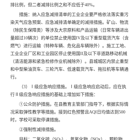
排比例，但二者减排比例之和不应低于40%。
措施：纳入应急减排清单的工业企业要严格依法落实重污
染天气应急预案、应急减排清单确定的减排措施。矿山、物流
（除民生保障类）等涉及大宗原料和产品运输（日常车辆进出
量超过10辆次）的单位禁止使用国IV及以下重型载货汽车（含
燃气）进行运输（特种车辆、危化品车辆除外）。施工工地、
工业企业厂区和工业园区停止使用国II及以下非道路移动机械
（清洁能源和紧急检修作业机械除外）。县城城区内禁止重型
和中型柴油货车、三轮汽车、低速载货汽车、拖拉机等车辆通
行。
（3）Ⅰ级应急响应措施。Ⅰ级应急响应启动后，应在执
行Ⅱ级应急响应措施的基础上增加如下措施：
①公众防护措施。在县教育主管部门指导下，根据实际情
况采取弹性教学等措施。接到红色预警且AQI日均值达到500
时，学校可采取停课措施。
②强制性减排措施。
目标：二氧化硫（SO
）、氮氧化物（NOx）、颗粒物