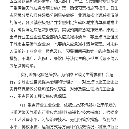
区应急预案和减排清单。相关部门（单位）负责组织修订本部
门重污染天气应急专项实施方案，确保预案措施可操作。县生
态环境分局和县住建局分别牵头做好工业源和扬尘源减排清单
的编制，各乡镇积极配合并参照制定各辖区减排清单和减排比
例，确保满足应急减排要求，实现预期应急减排效果。原则上
重点行业工业企业应全部纳入应急减排清单，非重点行业但属
于城市主要涉气企业的，也要纳入应急减排清单管理。对未纳
入清单的工业企业，橙色及以上预警期间采取统一的应急减排
措施。干洗店、汽修厂、餐饮店等涉民生的小型生活源不纳入
应急减排清单。
2.实行差异化应急管控。为保障正常民生需求和社会运
行，引导企业自觉提高治理和管理水平，对重点行业工业企业
实行环保绩效分级和差异化管控，对涉及民生需求的工业企
业、重点建设工程实施应急保障。
（1）重点行业工业企业。依据生态环境部办公厅印发的
《重污染天气重点行业应急减排措施制定技术指南》，根据企
业工艺装备水平、污染治理技术、无组织管控措施、监测监控
水平、排放限值、运输方式等方面环保绩效情况，将重点行业