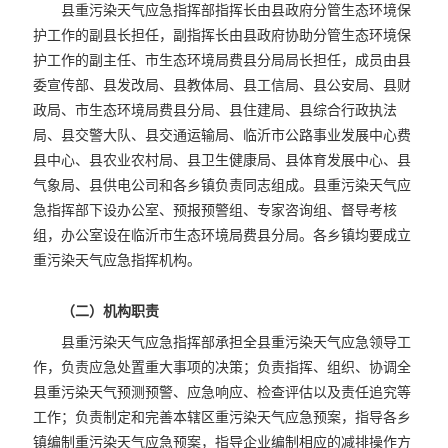
县重污染天气应急指挥部指挥长由县政府分管生态环境保
护工作的副县长担任，副指挥长由县政府协助分管生态环境保
护工作的副主任、市生态环境局费县分局局长担任，成员由县
委宣传部、县发改局、县教体局、县工信局、县公安局、县财
政局、市生态环境局费县分局、县住建局、县综合行政执法
局、县交警大队、县交通运输局、临沂市公路事业发展中心费
县中心、县农业农村局、县卫生健康局、县体育发展中心、县
气象局、县供电公司和各乡镇负责同志组成。县重污染天气应
急指挥部下设办公室、预报预警组、专家咨询组、督导考核
组，办公室设在临沂市生态环境局费县分局。各乡镇均要成立
重污染天气应急指挥机构。
（二）机构职责
县重污染天气应急指挥部承担全县重污染天气应急领导工
作，负责应急处置重大事项的决策；负责指挥、组织、协调全
县重污染天气预测预警、应急响应、检查评估以及责任追究等
工作；负责制定和完善本辖区重污染天气应急预案，指导各乡
镇编制重污染天气应急预案，指导企业编制相应的减排操作方