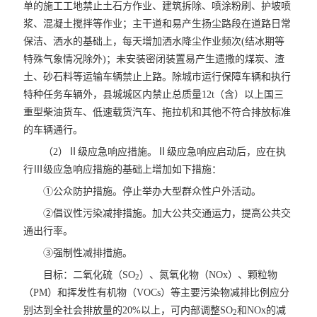
单的施工工地禁止土石方作业、建筑拆除、喷涂粉刷、护坡喷
浆、混凝土搅拌等作业；主干道和易产生扬尘路段在道路日常
保洁、洒水的基础上，每天增加洒水降尘作业频次(结冰期等
特殊气象情况除外)；未安装密闭装置易产生遗撒的煤炭、渣
土、砂石料等运输车辆禁止上路。除城市运行保障车辆和执行
特种任务车辆外，县城城区内禁止总质量12t（含）以上国三
重型柴油货车、低速载货汽车、拖拉机和其他不符合排放标准
的车辆通行。
（2）Ⅱ级应急响应措施。Ⅱ级应急响应启动后，应在执
行Ⅲ级应急响应措施的基础上增加如下措施：
①公众防护措施。停止举办大型群众性户外活动。
②倡议性污染减排措施。加大公共交通运力，提高公共交
通出行率。
③强制性减排措施。
目标：二氧化硫（SO
）、氮氧化物（NOx）、颗粒物
2
（PM）和挥发性有机物（VOCs）等主要污染物减排比例应分
别达到全社会排放量的20%以上，可内部调整SO
和NOx的减
2