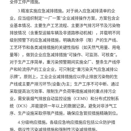
全停工停产措施。
3.精准实施应急减排措施。对于纳入应急减排清单的企
业，应当组织制定“一厂一策”企业减排操作方案，方案包含企
业基本情况、主要生产工艺流程、主要涉气排污环节及污染物
排放情况（含重型运输车辆及非道路移动机械），并载明不同
级别预警下的应急减排措施，明确具体停（限）产的生产线、
工艺环节和各类减排措施的关键性指标（如天然气用量、用电
量等），做到企业应急减排措施“可操作、可监测、可核查”。
对于生产工序简单，重污染预警期间实施全厂、整条生产线停
产和轮流停产的工业企业，可只制定“重污染天气应急减排公
示牌”。原则上，工业企业减排措施应以停止排放污染物的生
产线或主要产排污环节(设备)为主；生产工序不可中断、通过
采取提高治污效率、限制生产负荷等措施减排的重点排污企
业，需安装烟气排放自动监控设施（CEMS）和分布式控制系
统（DCS）,并能提供一年以上的数据记录。避免对非涉气工
序、生产设施采取停限产措施，确保应急管控措施精确到位。
4.分级响应措施。各级应急响应措施应包括公众防护措
施、倡议性污染减排措施和强制性污染减排措施。