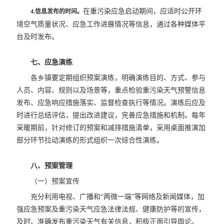
在重污染应急启动期间，应适时公开环
4.信息
发布
的时间
。
境空气质量状况、应急工作进展情况等信息，通过各种媒体平
台及时发布。
七、
应急演练
各乡镇要定期组织预案演练，明确演练目的、方式、参与
人员、内容、规则以及场景等，重点检验重污染天气预警信息
发布、应急响应措施落实、监督检查执行等情况。演练后应及
时进行总结评估，提出改进建议，完善应急措施和机制。每年
采暖期前，针对修订的预案和减排措施清单，采用桌面推演加
部分环节拉动演练的形式组织一次综合性演练。
八、预案管理
（一）预案宣传
充分利用电视、广播和“两微一端”等网络及新闻媒体，加
强应急预案及重污染天气应急法律法规、健康防护等的宣传，
及时、准确发布重污染天气有关信息，积极正面引导舆论。