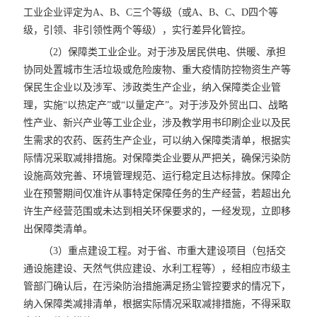
工业企业评定为A、B、C三个等级（或A、B、C、D四个等
级，引领、非引领性两个等级），实行差异化管控。
（2）保障类工业企业。对于涉及居民供电、供暖、承担
协同处置城市生活垃圾或危险废物、重大疫情防控物资生产等
保民生企业以及涉军、涉政类生产企业，纳入保障类企业管
理，实施“以热定产”或“以量定产”。对于涉及外贸出口、战略
性产业、新兴产业等工业企业，涉及教学用书印刷企业以及民
生需求的农药、医药生产企业，可以纳入保障类清单，根据实
际情况采取减排措施。对保障类企业要从严把关，确保污染防
设施高效完善、环境管理规范、运行稳定且达标排放。保障企
业在预警期间仅准许从事特定保障任务的生产经营，若超出允
许生产经营范围或未达到相关环保要求的，一经发现，立即移
出保障类清单。
（3）重点建设工程。对于省、市重大建设项目（包括交
通设施建设、天然气供应建设、水利工程等），经相应市级主
管部门确认后，在污染防治措施满足扬尘管控要求的情况下，
纳入保障类减排清单，根据实际情况采取减排措施，不得采取