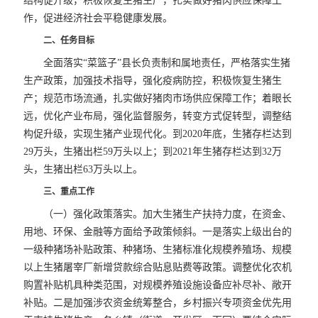
结构促升级，积极恢复生猪生产，扎实做好猪肉供应保障工
作，促进经济社会平稳健康发展。
二、任务目标
全面落实“菜篮子”县长负责制和属地责任，严格落实生猪
生产政策，加强技术指导，强化疫病防控，积极恢复生猪生
产；规范市场流通，扎实做好猪肉市场供应保障工作；着眼长
远，优化产业布局，强化监督服务，转变方式促转型，调整结
构促升级，实现生猪产业现代化。到2020年底，生猪存栏达到
29万头，生猪出栏59万头以上；到2021年生猪存栏达到32万
头，生猪出栏63万头以上。
三、重点工作
（一）强化政策落实。加大生猪生产扶持力度，在资金、
用地、环保、金融等方面给予政策倾斜。一是落实上级出台的
一级种猪场补贴政策、种猪场、生猪标准化规模养殖场、规模
以上生猪屠宰厂新增贷款综合贴息贴费等政策。调整优化农机
购置补贴机具种类范围，对规模养殖设施设备应补尽补、敞开
补贴。二是加强涉农资金统筹整合，乡村振兴专项资金优先用