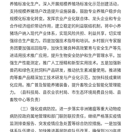
养殖标准化生产。深入开展规模养殖场标准化示范创建活动，
支持规模养猪场户改造提升设施装备，鼓励专业养殖户稳步向
规模化标准化转变。发挥农业产业化联合体、龙头企业和专业
合作经济组织带动作用，建立稳定的利益联结机制，将中小养
猪场户纳入现代产业体系，实现风险共担、利益共享，切实增
强综合生产能力。四是加强技术指导和培训。乡村振兴专家服
务团要加强巡回指导，加快生猪良种高效繁育与安全生产等先
进适用技术推广应用，提升生物安全防护和生产管理水平。加
强生产性能测定，推广人工授精和新型实用技术。五是加强新
兽药和绿色无抗饲料产品研发，推动抗生素减量使用。推进猪
肉等畜产品精深加工技术研发与产业化示范，加快科技成果转
化应用。推广普及智能养猪装备，提升畜牧企业智能化管理能
力。（县科技局、县农业农村局、市生态环境局费县分局、县
畜牧中心等负责）
（三）强化疫病防控。进一步落实非洲猪瘟等重大动物疫
病防控政府属地管理和部门联防联控责任，继续严格落实疫情
监测排查报告、突发疫情应急处置等综合防控措施。一是加强
体系队伍建设，加快推进基层防疫队伍改革，确保到2020年底