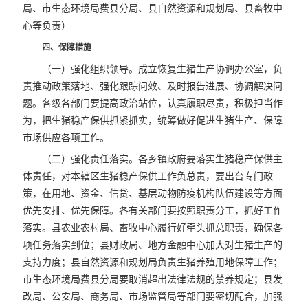
局、市生态环境局费县分局、县自然资源和规划局、县畜牧中
心等负责）
四、保障措施
（一）强化组织领导。成立恢复生猪生产协调办公室，负
责推动政策落地、强化跟踪问效、及时报告进展、协调解决问
题。各级各部门要提高政治站位，认真履职尽责，积极担当作
为，把生猪稳产保供抓紧抓实，统筹做好促进生猪生产、保障
市场供应各项工作。
（二）强化责任落实。各乡镇政府要落实生猪稳产保供主
体责任，对本辖区生猪稳产保供工作负总责，要出台专门政
策，在用地、资金、信贷、基层动物防疫机构队伍建设等方面
优先安排、优先保障。各有关部门要按照职责分工，抓好工作
落实。县农业农村局、畜牧中心履行好牵头抓总职责，确保各
项任务落实到位；县财政局、地方金融中心加大对生猪生产的
支持力度；县自然资源和规划局负责生猪养殖用地保障工作；
市生态环境局费县分局要取消超出法律法规的禁养规定；县发
改局、公安局、商务局、市场监管局等部门要密切配合，加强