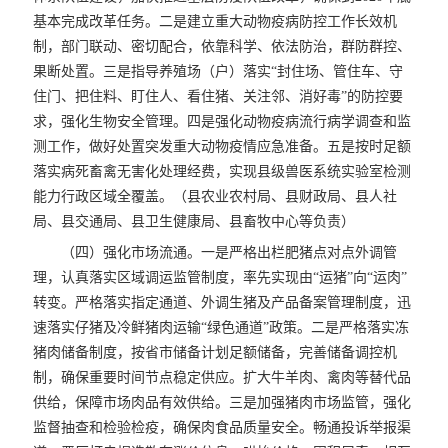
基本完成改革任务。二是建立重大动物疫病防控工作长效机
制，部门联动、密切配合，依靠科学、依法防治，群防群控、
果断处置。三是指导养殖场（户）落实“封住场、管住车、守
住门、把住料、盯住人、看住猪、关注邻、消好毒”的防控要
求，强化生物安全管理。四是强化动物疫病流行病学调查和监
测工作，做好处置突发重大动物疫情应急准备。五是按时足额
落实病死畜禽无害化处理经费，实现县级兽医系统实验室检测
能力行政区域全覆盖。（县农业农村局、县财政局、县人社
局、县交通局、县卫生健康局、县畜牧中心等负责）
（四）强化市场流通。一是严格出栏肥猪点对点外调管
理，认真落实区域调运监管制度，率先实现由“运猪”向“运肉”
转变。严格落实指定通道、外调生猪及产品备案管理制度，迅
速落实仔猪及冷鲜猪肉运输“绿色通道”政策。二是严格落实冻
猪肉储备制度，按省市储备计划足额储备，完善储备调控机
制，确保重要时间节点稳定供应。扩大牛羊肉、禽肉等替代品
供给，保障市场肉品有效供给。三是加强猪肉市场监管，强化
监督抽查和检验检疫，确保肉食品质量安全。畅通投诉举报渠