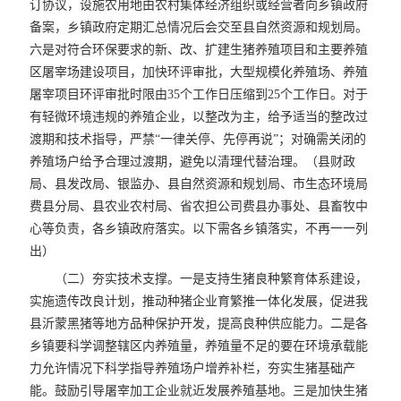
订协议，设施农用地由农村集体经济组织或经营者向乡镇政府
备案，乡镇政府定期汇总情况后会交至县自然资源和规划局。
六是对符合环保要求的新、改、扩建生猪养殖项目和主要养殖
区屠宰场建设项目，加快环评审批，大型规模化养殖场、养殖
屠宰项目环评审批时限由35个工作日压缩到25个工作日。对于
有轻微环境违规的养殖企业，以整改为主，给予适当的整改过
渡期和技术指导，严禁“一律关停、先停再说”；对确需关闭的
养殖场户给予合理过渡期，避免以清理代替治理。（县财政
局、县发改局、银监办、县自然资源和规划局、市生态环境局
费县分局、县农业农村局、省农担公司费县办事处、县畜牧中
心等负责，各乡镇政府落实。以下需各乡镇落实，不再一一列
出）
（二）夯实技术支撑。一是支持生猪良种繁育体系建设，
实施遗传改良计划，推动种猪企业育繁推一体化发展，促进我
县沂蒙黑猪等地方品种保护开发，提高良种供应能力。二是各
乡镇要科学调整辖区内养殖量，养殖量不足的要在环境承载能
力允许情况下科学指导养殖场户增养补栏，夯实生猪基础产
能。鼓励引导屠宰加工企业就近发展养殖基地。三是加快生猪