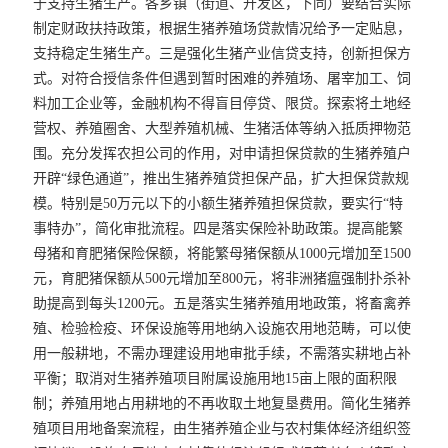
于支持生猪生产。各乡镇（街道、开发区，下同）要结合实际
制定财政扶持政策，根据生猪养殖场贷款情况给予一定贴息，
支持稳定生猪生产。三是强化生猪产业信贷支持，创新担保方
式。对符合授信条件但遇到暂时困难的养殖场、屠宰加工、饲
料加工企业等，金融机构不得盲目停贷、限贷。探索将土地经
营权、养殖圈舍、大型养殖机械、生猪活体等纳入抵质押物范
围。充分发挥农担公司的作用，对申请担保贷款的生猪养殖户
开辟“绿色通道”，推出生猪养殖贷担保产品，扩大担保贷款规
模。特别是50万元以下的小额生猪养殖担保贷款，要实行“特
事特办”，简化审批流程。四是落实保险补助政策。提高能繁
母猪和育肥猪保险保额，将能繁母猪保额从1000元增加至1500
元，育肥猪保额从500元增加至800元，将非洲猪瘟强制扑杀补
助提高到每头1200元。五是落实生猪养殖用地政策，将畜禽养
殖、检验检疫、环保设施等用地纳入设施农用地范畴，可以使
用一般耕地，不需办理建设用地审批手续，不需落实耕地占补
平衡；取消对生猪养殖项目附属设施用地15亩上限的面积限
制；养殖用地占用耕地的不再收取土地复垦费用。简化生猪养
殖项目用地备案流程，由生猪养殖企业与农村集体经济组织签