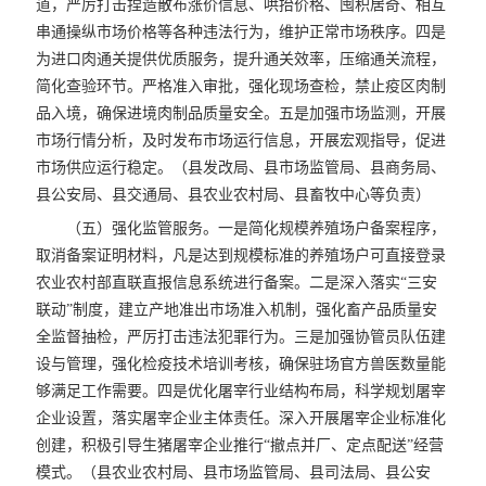
道，严厉打击捏造散布涨价信息、哄抬价格、囤积居奇、相互
串通操纵市场价格等各种违法行为，维护正常市场秩序。四是
为进口肉通关提供优质服务，提升通关效率，压缩通关流程，
简化查验环节。严格准入审批，强化现场查检，禁止疫区肉制
品入境，确保进境肉制品质量安全。五是加强市场监测，开展
市场行情分析，及时发布市场运行信息，开展宏观指导，促进
市场供应运行稳定。（县发改局、县市场监管局、县商务局、
县公安局、县交通局、县农业农村局、县畜牧中心等负责）
（五）强化监管服务。一是简化规模养殖场户备案程序，
取消备案证明材料，凡是达到规模标准的养殖场户可直接登录
农业农村部直联直报信息系统进行备案。二是深入落实“三安
联动”制度，建立产地准出市场准入机制，强化畜产品质量安
全监督抽检，严厉打击违法犯罪行为。三是加强协管员队伍建
设与管理，强化检疫技术培训考核，确保驻场官方兽医数量能
够满足工作需要。四是优化屠宰行业结构布局，科学规划屠宰
企业设置，落实屠宰企业主体责任。深入开展屠宰企业标准化
创建，积极引导生猪屠宰企业推行“撤点并厂、定点配送”经营
模式。（县农业农村局、县市场监管局、县司法局、县公安