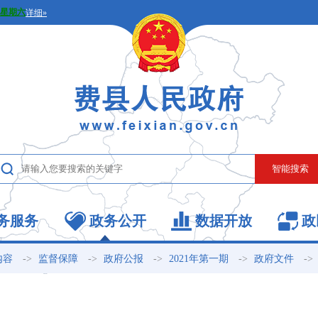
务服务
政务公开
数据开放
政
->
->
->
->
->
内容
监督保障
政府公报
2021年第一期
政府文件