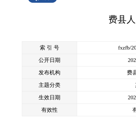
费县人
索 引 号
fxzfb/2
公开日期
202
发布机构
费
主题分类
生效日期
202
有效性