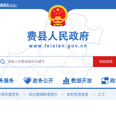
务服务
政务公开
数据开放
政
->
->
->
正文
标准化规范化
试点领域标准指引
农村危房改造