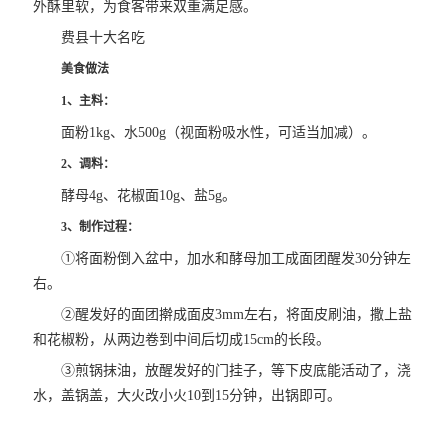
外酥里软，为食客带来双重满足感。
费县十大名吃
美食做法
1、主料：
面粉1kg、水500g（视面粉吸水性，可适当加减）。
2、调料：
酵母4g、花椒面10g、盐5g。
3、制作过程：
①将面粉倒入盆中，加水和酵母加工成面团醒发30分钟左
右。
②醒发好的面团擀成面皮3mm左右，将面皮刷油，撒上盐
和花椒粉，从两边卷到中间后切成15cm的长段。
③煎锅抹油，放醒发好的门挂子，等下皮底能活动了，浇
水，盖锅盖，大火改小火10到15分钟，出锅即可。