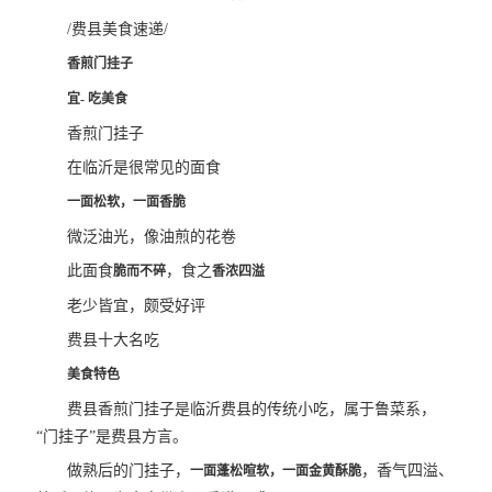
/费县美食速递/
香煎门挂子
宜- 吃美食
香煎门挂子
在临沂是很常见的面食
一面松软，一面香脆
微泛油光，像油煎的花卷
此面食
，食之
脆而不碎
香浓四溢
老少皆宜，颇受好评
费县十大名吃
美食特色
费县香煎门挂子是临沂费县的传统小吃，属于鲁菜系，
“门挂子”是费县方言。
做熟后的门挂子，
，香气四溢、
一面蓬松暄软，一面金黄酥脆