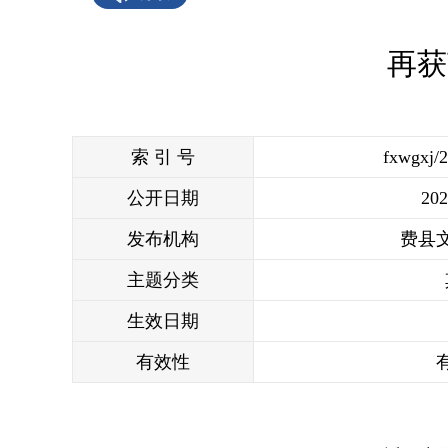
再获
索 引 号
fxwgxj/
公开日期
202
发布机构
费县
主题分类
生效日期
有效性